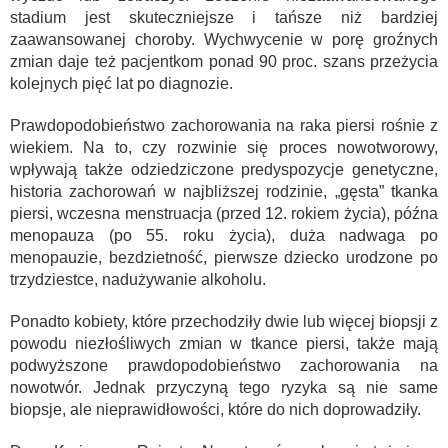
stadium jest skuteczniejsze i tańsze niż bardziej
zaawansowanej choroby. Wychwycenie w porę groźnych
zmian daje też pacjentkom ponad 90 proc. szans przeżycia
kolejnych pięć lat po diagnozie.
Prawdopodobieństwo zachorowania na raka piersi rośnie z
wiekiem. Na to, czy rozwinie się proces nowotworowy,
wpływają także odziedziczone predyspozycje genetyczne,
historia zachorowań w najbliższej rodzinie, „gęsta” tkanka
piersi, wczesna menstruacja (przed 12. rokiem życia), późna
menopauza (po 55. roku życia), duża nadwaga po
menopauzie, bezdzietność, pierwsze dziecko urodzone po
trzydziestce, nadużywanie alkoholu.
Ponadto kobiety, które przechodziły dwie lub więcej biopsji z
powodu niezłośliwych zmian w tkance piersi, także mają
podwyższone prawdopodobieństwo zachorowania na
nowotwór. Jednak przyczyną tego ryzyka są nie same
biopsje, ale nieprawidłowości, które do nich doprowadziły.