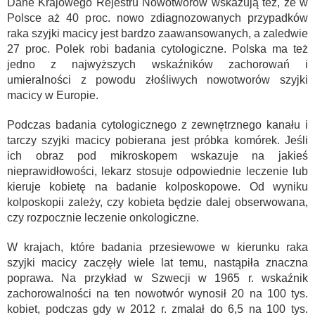
Dane Krajowego Rejestru Nowotworów wskazują też, że w
Polsce aż 40 proc. nowo zdiagnozowanych przypadków
raka szyjki macicy jest bardzo zaawansowanych, a zaledwie
27 proc. Polek robi badania cytologiczne. Polska ma też
jedno z najwyższych wskaźników zachorowań i
umieralności z powodu złośliwych nowotworów szyjki
macicy w Europie.
Podczas badania cytologicznego z zewnętrznego kanału i
tarczy szyjki macicy pobierana jest próbka komórek. Jeśli
ich obraz pod mikroskopem wskazuje na jakieś
nieprawidłowości, lekarz stosuje odpowiednie leczenie lub
kieruje kobietę na badanie kolposkopowe. Od wyniku
kolposkopii zależy, czy kobieta będzie dalej obserwowana,
czy rozpocznie leczenie onkologiczne.
W krajach, które badania przesiewowe w kierunku raka
szyjki macicy zaczęły wiele lat temu, nastąpiła znaczna
poprawa. Na przykład w Szwecji w 1965 r. wskaźnik
zachorowalności na ten nowotwór wynosił 20 na 100 tys.
kobiet, podczas gdy w 2012 r. zmalał do 6,5 na 100 tys.