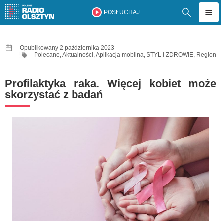
POSŁUCHAJ
Opublikowany 2 października 2023
Polecane
,
Aktualności
,
Aplikacja mobilna
,
STYL i ZDROWIE
,
Region
Profilaktyka raka. Więcej kobiet może
skorzystać z badań