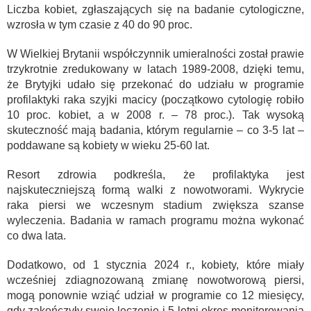
Liczba kobiet, zgłaszających się na badanie cytologiczne,
wzrosła w tym czasie z 40 do 90 proc.
W Wielkiej Brytanii współczynnik umieralności został prawie
trzykrotnie zredukowany w latach 1989-2008, dzięki temu,
że Brytyjki udało się przekonać do udziału w programie
profilaktyki raka szyjki macicy (początkowo cytologię robiło
10 proc. kobiet, a w 2008 r. – 78 proc.). Tak wysoką
skuteczność mają badania, którym regularnie – co 3-5 lat –
poddawane są kobiety w wieku 25-60 lat.
Resort zdrowia podkreśla, że profilaktyka jest
najskuteczniejszą formą walki z nowotworami. Wykrycie
raka piersi we wczesnym stadium zwiększa szanse
wyleczenia. Badania w ramach programu można wykonać
co dwa lata.
Dodatkowo, od 1 stycznia 2024 r., kobiety, które miały
wcześniej zdiagnozowaną zmianę nowotworową piersi,
mogą ponownie wziąć udział w programie co 12 miesięcy,
gdy zakończyły swoje leczenie i 5-letni okres monitorowania