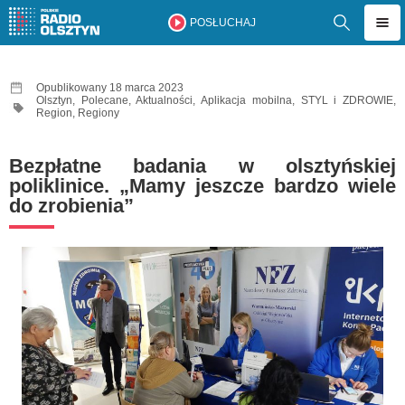
POSŁUCHAJ
Opublikowany 18 marca 2023
Olsztyn
,
Polecane
,
Aktualności
,
Aplikacja mobilna
,
STYL i ZDROWIE
,
Region
,
Regiony
Bezpłatne badania w olsztyńskiej
poliklinice. „Mamy jeszcze bardzo wiele
do zrobienia”