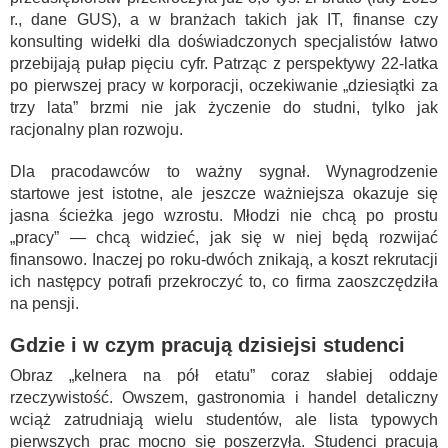
r., dane GUS), a w branżach takich jak IT, finanse czy
konsulting widełki dla doświadczonych specjalistów łatwo
przebijają pułap pięciu cyfr. Patrząc z perspektywy 22-latka
po pierwszej pracy w korporacji, oczekiwanie „dziesiątki za
trzy lata” brzmi nie jak życzenie do studni, tylko jak
racjonalny plan rozwoju.
Dla pracodawców to ważny sygnał. Wynagrodzenie
startowe jest istotne, ale jeszcze ważniejsza okazuje się
jasna ścieżka jego wzrostu. Młodzi nie chcą po prostu
„pracy” — chcą widzieć, jak się w niej będą rozwijać
finansowo. Inaczej po roku-dwóch znikają, a koszt rekrutacji
ich następcy potrafi przekroczyć to, co firma zaoszczędziła
na pensji.
Gdzie i w czym pracują dzisiejsi studenci
Obraz „kelnera na pół etatu” coraz słabiej oddaje
rzeczywistość. Owszem, gastronomia i handel detaliczny
wciąż zatrudniają wielu studentów, ale lista typowych
pierwszych prac mocno się poszerzyła. Studenci pracują