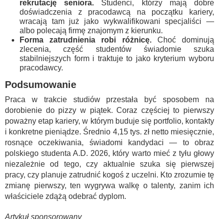
rekrutację seniora.
Studenci, którzy mają dobre
doświadczenia z pracodawcą na początku kariery,
wracają tam już jako wykwalifikowani specjaliści —
albo polecają firmę znajomym z kierunku.
Forma zatrudnienia robi różnicę.
Choć dominują
zlecenia, część studentów świadomie szuka
stabilniejszych form i traktuje to jako kryterium wyboru
pracodawcy.
Podsumowanie
Praca w trakcie studiów przestała być sposobem na
dorobienie do pizzy w piątek. Coraz częściej to pierwszy
poważny etap kariery, w którym buduje się portfolio, kontakty
i konkretne pieniądze. Średnio 4,15 tys. zł netto miesięcznie,
rosnące oczekiwania, świadomi kandydaci — to obraz
polskiego studenta A.D. 2026, który warto mieć z tyłu głowy
niezależnie od tego, czy aktualnie szuka się pierwszej
pracy, czy planuje zatrudnić kogoś z uczelni. Kto zrozumie tę
zmianę pierwszy, ten wygrywa walkę o talenty, zanim ich
właściciele zdążą odebrać dyplom.
Artykuł sponsorowany