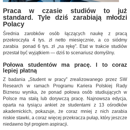
Praca w czasie studiów to już
standard. Tyle dziś zarabiają młodzi
Polacy
Średnia zarobków osób łączących naukę z pracą
przekroczyła 4 tys. zł netto miesięcznie, a co siódmy
zarabia ponad 6 tys. zł „na rękę”. Etat w trakcie studiów
przestał być wyjątkiem — dziś to scenariusz domyślny.
Połowa studentów ma pracę. I to coraz
lepiej płatną
Z badania „Student w pracy” zrealizowanego przez SW
Research w ramach Programu Kariera Polskiej Rady
Biznesu wynika, że ponad połowa osób studiujących w
Polsce ma stałą lub dorywczą pracę. Najnowsza edycja,
oparta na tysiącu ankiet ze studentami z 13 ośrodków
akademickich, pokazuje, że coraz mniej z nich zarabia
niskie stawki, a coraz więcej przekracza pułap, który jeszcze
niedawno był progiem aspiracji.