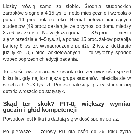
Liczby mówią same za siebie. Średnia studenckich
zarobków sięgnęła 4,15 tys. zł netto miesięcznie i wzrosła o
ponad 14 proc. rok do roku. Niemal połowa pracujących
studentów (49 proc.) deklaruje, że przynosi do domu między
3 a 6 tys. zł netto. Największa grupa — 18,5 proc. — mieści
się w przedziale 4–5 tys. zł, a ponad 15 proc. żaków przebija
barierę 6 tys. zł. Wynagrodzenie poniżej 2 tys. zł deklaruje
już tylko 13,5 proc. ankietowanych — to wyraźny spadek
wobec poprzednich edycji badania.
To jakościowa zmiana w stosunku do rzeczywistości sprzed
kilku lat, gdy najliczniejsza grupa studentów mieściła się w
widełkach 2–3 tys. zł. Profesjonalizacja pracy studenckiej
dotarła wreszcie do statystyk.
Skąd ten skok? PIT-0, większy wymiar
godzin i głód kompetencji
Powodów jest kilka i układają się w dość spójny obraz.
Po pierwsze — zerowy PIT dla osób do 26. roku życia