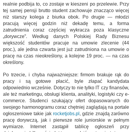
realnie podbija to, co zostaje w kieszeni po przelewie. Przy
tej samej pensji brutto student zachowuje znacząco więcej
niż starszy kolega z biurka obok. Po drugie — młodzi
pracują więcej godzin niż dekadę temu, a forma
zatrudnienia coraz częściej wykracza poza klasyczne
„dorywcze”. Według danych Polskiej Rady Biznesu
większość studentów pracuje na umowie zlecenie (44
proc.), ale jedna czwarta jest już zatrudniona na umowie o
pracę na czas nieokreślony, a kolejne 19 proc. — na czas
określony.
Po trzecie, i chyba najważniejsze: firmom brakuje rąk do
pracy i są gotowe płacić, byle złapać kandydata
odpowiednio wcześnie. Dotyczy to nie tylko IT czy finansów,
ale też marketingu, obsługi klienta, analityki, logistyki czy e-
commerce. Studenci szukający ofert dopasowanych do
swojego harmonogramu coraz chętniej zaglądają na portale
ogłoszeniowe takie jak
rocketjobs.pl
, gdzie znajdą zarówno
pracę dorywczą, jak i pierwsze role juniorskie w pełnym
wymiarze. Internet zastąpił tablicę ogłoszeń przy