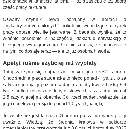
dziekanacie kilkanaście lat temu — dziś zastępuje też sporą
część pracy rekrutera.
Czwarty czynnik bywa pomijany w narracji o
„rozkapryszonych młodych”: pokolenie wchodzące na rynek
pracy dobrze wie, ile jest warte. Z badania wynika, że to
właśnie pokolenie Z najczęściej deklaruje satysfakcję z
bieżącego wynagrodzenia. Co nie znaczy, że poprzestaje
na tym, co dostaje teraz — ale to już osobna historia.
Apetyt rośnie szybciej niż wypłaty
Tutaj zaczyna się najbardziej intrygująca część raportu.
Choć średnia płaca studencka to nieco ponad 4 tys. zł, to za
satysfakcjonujący poziom badani uznaliby kwotę bliską 9,9
tys. zł netto miesięcznie. Innymi słowy: chcą zarabiać niemal
2,5 razy więcej niż obecnie. Co trzeci student wskazuje, że
jego docelowa pensja to ponad 10 tys. zł „na rękę”.
To wcale nie jest fantazja. Studenci patrzą na rynek pracy
uważnie. Wiedzą, że średnia krajowa w sektorze
przedsiębiorstw przekroczyła już 8,6 tys. zł brutto (luty 2025