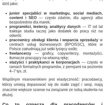
dziś jako:
junior specjaliści w marketingu, social mediach,
content i SEO
— często zdalnie, dla agencji albo
bezpośrednio dla marek;
programiści, testerzy, analitycy danych
— IT od lat
traktuje studia raczej jako dodatek do pracy niż na
odwrót;
pracownicy obsługi klienta i wsparcia sprzedaży
w
centrach usług biznesowych (BPO/SSC), które w
Polsce zatrudniają już setki tysięcy osób;
freelancerzy
— graficy, copywriterzy, montażyści,
tłumacze pracujący na własną rękę;
stażyści i praktykanci w korporacjach
— często w
ramach formalnych programów, z pensjami na poziomie
4–7 tys. zł.
Wspólnym mianownikiem jest elastyczność: pracodawcy,
którzy umieją dopasować się do siatki zajęć i sesji, mają
znacznie większe szanse na związanie ze sobą studenta na
dłużej.
Co to oznacza dla pracodawców i