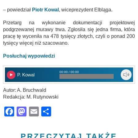
– powiedział
Piotr Kowal
, wiceprezydent Elbląga.
Przetarg na wykonanie dokumentacji projektowej
podgrzewanej murawy trwa. Zgłosiła się jedna firma, która
pracę tę wyceniła na 478 tysięcy złotych, czyli o ponad 200
tysięcy więcej niż szacowano.
Posłuchaj wypowiedzi
00:00 / 00:00
P. Kowal
Autor: A. Bruchwald
Redakcja: M. Rutynowski
Facebook
Mastodon
Email
Share
PRZECZYTAJ TAKŻE