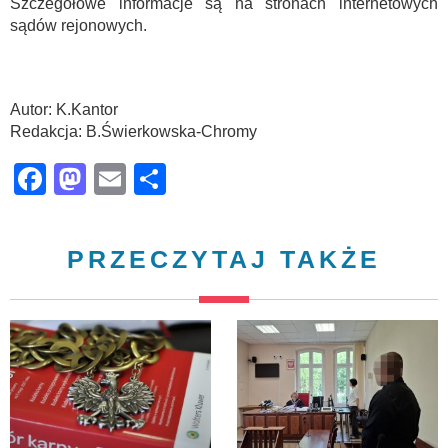
Szczegółowe informacje są na stronach internetowych
sądów rejonowych.
Autor: K.Kantor
Redakcja: B.Świerkowska-Chromy
Facebook
Mastodon
Email
Share
PRZECZYTAJ TAKŻE