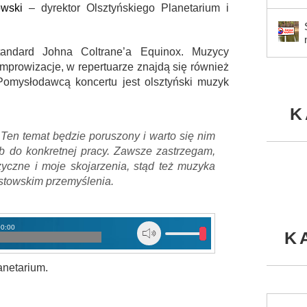
wski
– dyrektor Olsztyńskiego Planetarium i
andard Johna Coltrane’a Equinox. Muzycy
mprowizacje, w repertuarze znajdą się również
Pomysłodawcą koncertu jest olsztyński muzyk
K
Ten temat będzie poruszony i warto się nim
 do konkretnej pracy. Zawsze zastrzegam,
czne i moje skojarzenia, stąd też muzyka
stowskim przemyślenia.
00:00
K
anetarium.