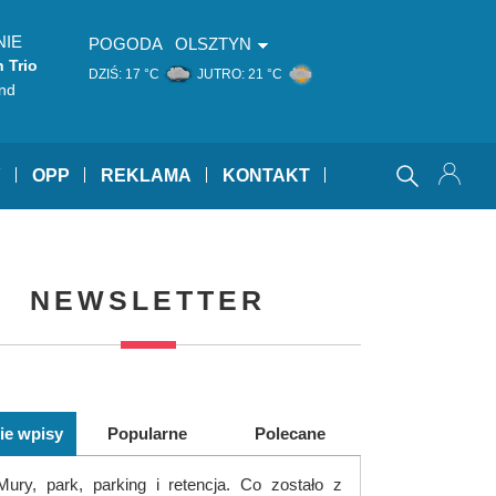
NIE
POGODA
OLSZTYN
 Trio
DZIŚ:
17 °C
JUTRO:
21 °C
nd
Y
OPP
REKLAMA
KONTAKT
NEWSLETTER
ie wpisy
Popularne
Polecane
Mury, park, parking i retencja. Co zostało z