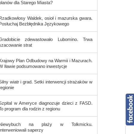
planów dla Starego Miasta?
Rzadkowłosy Waldek, osioł i mazurska gwara.
Posłuchaj Bezbłędnika Językowego
Gradobicie zdewastowało Lubomino. Trwa
szacowanie strat
Krajowy Plan Odbudowy na Warmii i Mazurach.
W Iławie podsumowano inwestycje
Silny wiatr i grad. Setki interwencji strażaków w
regionie
Szpital w Ameryce diagnozuje dzieci z FASD.
To program dla rodzin z regionu
Niewybuch na plaży w Tolkmicku.
Interweniowali saperzy