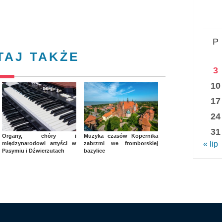
P
TAJ TAKŻE
3
10
17
24
31
Organy, chóry i
Muzyka czasów Kopernika
« lip
międzynarodowi artyści w
zabrzmi we fromborskiej
Pasymiu i Dźwierzutach
bazylice