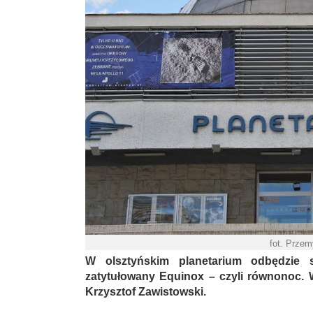
fot. Prze
W olsztyńskim planetarium odbędzie s
zatytułowany Equinox – czyli równonoc. W
Krzysztof Zawistowski.