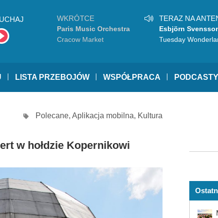
WKRÓTCE
TERAZ NA ANTE
UCHAJ
Paris Music Orchestra
Esbjörn Svensson
Cracow Market
Tuesday Wonderla
U
LISTA PRZEBOJÓW
WSPÓŁPRACA
PODCAST
Polecane
,
Aplikacja mobilna
,
Kultura
ert w hołdzie Kopernikowi
Ostatn