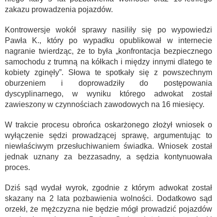
zakazu prowadzenia pojazdów. ​
Kontrowersje wokół sprawy nasiliły się po wypowiedzi
Pawła K., który po wypadku opublikował w internecie
nagranie twierdząc, że to była „konfrontacja bezpiecznego
samochodu z trumną na kółkach i między innymi dlatego te
kobiety zginęły”. Słowa te spotkały się z powszechnym
oburzeniem i doprowadziły do postępowania
dyscyplinarnego, w wyniku którego adwokat został
zawieszony w czynnościach zawodowych na 16 miesięcy. ​
W trakcie procesu obrońca oskarżonego złożył wniosek o
wyłączenie sędzi prowadzącej sprawę, argumentując to
niewłaściwym przesłuchiwaniem świadka. Wniosek został
jednak uznany za bezzasadny, a sędzia kontynuowała
proces.
Dziś sąd wydał wyrok, zgodnie z którym adwokat został
skazany na 2 lata pozbawienia wolności. Dodatkowo sąd
orzekł, że mężczyzna nie będzie mógł prowadzić pojazdów