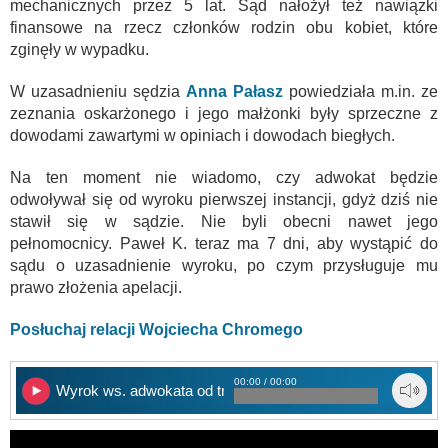
mechanicznych przez 5 lat. Sąd nałożył też nawiązki
finansowe na rzecz członków rodzin obu kobiet, które
zginęły w wypadku.
W uzasadnieniu sędzia
Anna Pałasz
powiedziała m.in. ze
zeznania oskarżonego i jego małżonki były sprzeczne z
dowodami zawartymi w opiniach i dowodach biegłych.
Na ten moment nie wiadomo, czy adwokat będzie
odwoływał się od wyroku pierwszej instancji, gdyż dziś nie
stawił się w sądzie. Nie byli obecni nawet jego
pełnomocnicy. Paweł K. teraz ma 7 dni, aby wystąpić do
sądu o uzasadnienie wyroku, po czym przysługuje mu
prawo złożenia apelacji.
Posłuchaj relacji Wojciecha Chromego
00:00 / 00:00
Wyrok ws. adwokata od trumien na kółkach