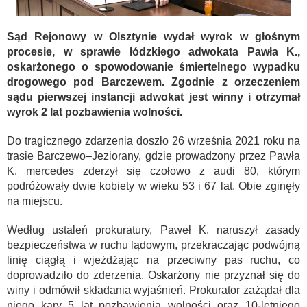
Sąd Rejonowy w Olsztynie wydał wyrok w głośnym
procesie, w sprawie łódzkiego adwokata Pawła K.,
oskarżonego o spowodowanie śmiertelnego wypadku
drogowego pod Barczewem. Zgodnie z orzeczeniem
sądu pierwszej instancji adwokat jest winny i otrzymał
wyrok 2 lat pozbawienia wolności.
Do tragicznego zdarzenia doszło 26 września 2021 roku na
trasie Barczewo–Jeziorany, gdzie prowadzony przez Pawła
K. mercedes zderzył się czołowo z audi 80, którym
podróżowały dwie kobiety w wieku 53 i 67 lat. Obie zginęły
na miejscu. ​
Według ustaleń prokuratury, Paweł K. naruszył zasady
bezpieczeństwa w ruchu lądowym, przekraczając podwójną
linię ciągłą i wjeżdżając na przeciwny pas ruchu, co
doprowadziło do zderzenia. Oskarżony nie przyznał się do
winy i odmówił składania wyjaśnień. Prokurator zażądał dla
niego kary 5 lat pozbawienia wolności oraz 10-letniego