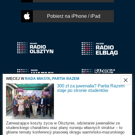
Pobierz na iPhone / iPad
WIĘCEJ W
RADA MIASTA
,
PARTIA RAZEM
300 zł za juwenalia? Partia Razem
staje po stronie studentów
Radio Olsztyn S.A.
Wszystkie prawa
2025
zastrzeżone
Zatrważające koszty życia w Olsztynie, odzieranie juwenaliów ze
studenckiego charakteru oraz plany rozwoju własnych struktur – to
główne tematy konferencji prasowej okręgu warmińsko-mazurskiego