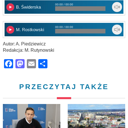
00:00 / 00:00
B. Świderska
00:00 / 00:00
M. Rostkowski
Autor: A. Piedziewicz
Redakcja: M. Rutynowski
Facebook
Mastodon
Email
Share
PRZECZYTAJ TAKŻE