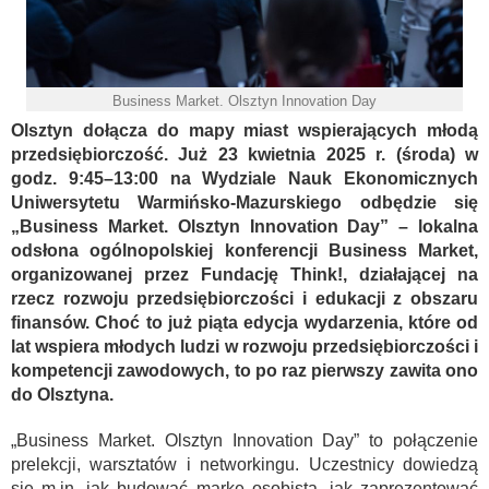
Business Market. Olsztyn Innovation Day
Olsztyn dołącza do mapy miast wspierających młodą
przedsiębiorczość. Już 23 kwietnia 2025 r. (środa) w
godz. 9:45–13:00 na Wydziale Nauk Ekonomicznych
Uniwersytetu Warmińsko-Mazurskiego odbędzie się
„Business Market. Olsztyn Innovation Day” – lokalna
odsłona ogólnopolskiej konferencji Business Market,
organizowanej przez Fundację Think!, działającej na
rzecz rozwoju przedsiębiorczości i edukacji z obszaru
finansów. Choć to już piąta edycja wydarzenia, które od
lat wspiera młodych ludzi w rozwoju przedsiębiorczości i
kompetencji zawodowych, to po raz pierwszy zawita ono
do Olsztyna.
„Business Market. Olsztyn Innovation Day” to połączenie
prelekcji, warsztatów i networkingu. Uczestnicy dowiedzą
się m.in. jak budować markę osobistą, jak zaprezentować