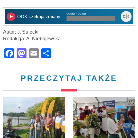
00:00 / 00:00
ODK czekają zmiany
Autor: J. Sulecki
Redakcja: A. Niebojewska
Facebook
Mastodon
Email
Share
PRZECZYTAJ TAKŻE