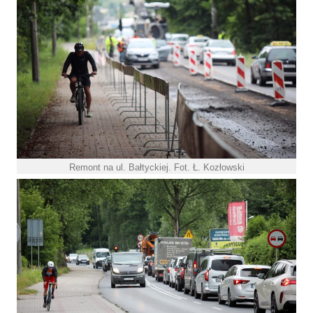
Remont na ul. Bałtyckiej. Fot. Ł. Kozłowski