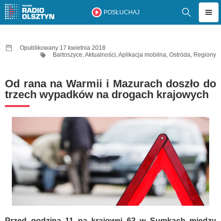
POSŁUCHAJ
Opublikowany 17 kwietnia 2018
Bartoszyce
,
Aktualności
,
Aplikacja mobilna
,
Ostróda
,
Regiony
Od rana na Warmii i Mazurach doszło do
trzech wypadków na drogach krajowych
Przed godziną 11 na krajowej 63 w Sumkach między