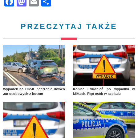
Facebook
Mastodon
Email
Share
PRZECZYTAJ TAKŻE
Wypadek na DK58. Zderzenie dwóch
Koniec utrudnień po wypadku w
aut osobowych z busem
Miłkach. Pięć osób w szpitalu