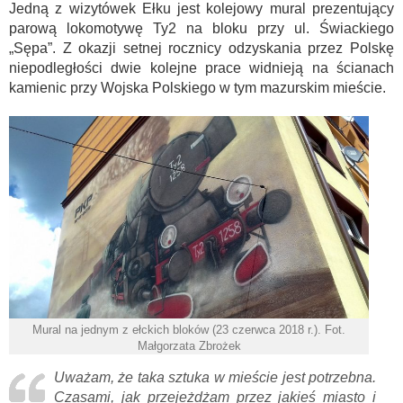
Jedną z wizytówek Ełku jest kolejowy mural prezentujący
parową lokomotywę Ty2 na bloku przy ul. Świackiego
„Sępa”. Z okazji setnej rocznicy odzyskania przez Polskę
niepodległości dwie kolejne prace widnieją na ścianach
kamienic przy Wojska Polskiego w tym mazurskim mieście.
Mural na jednym z ełckich bloków (23 czerwca 2018 r.). Fot.
Małgorzata Zbrożek
Uważam, że taka sztuka w mieście jest potrzebna.
Czasami, jak przejeżdżam przez jakieś miasto i