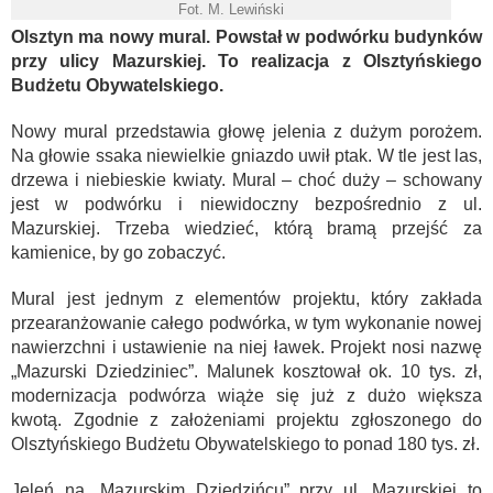
Fot. M. Lewiński
Olsztyn ma nowy mural. Powstał w podwórku budynków
przy ulicy Mazurskiej. To realizacja z Olsztyńskiego
Budżetu Obywatelskiego.
Nowy mural przedstawia głowę jelenia z dużym porożem.
Na głowie ssaka niewielkie gniazdo uwił ptak. W tle jest las,
drzewa i niebieskie kwiaty. Mural – choć duży – schowany
jest w podwórku i niewidoczny bezpośrednio z ul.
Mazurskiej. Trzeba wiedzieć, którą bramą przejść za
kamienice, by go zobaczyć.
Mural jest jednym z elementów projektu, który zakłada
przearanżowanie całego podwórka, w tym wykonanie nowej
nawierzchni i ustawienie na niej ławek. Projekt nosi nazwę
„Mazurski Dziedziniec”. Malunek kosztował ok. 10 tys. zł,
modernizacja podwórza wiąże się już z dużo większa
kwotą. Zgodnie z założeniami projektu zgłoszonego do
Olsztyńskiego Budżetu Obywatelskiego to ponad 180 tys. zł.
Jeleń na „Mazurskim Dziedzińcu” przy ul. Mazurskiej to