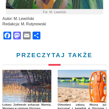
Fot. M. Lewiński
Autor: M. Lewiński
Redakcja: M. Rutynowski
Facebook
Mastodon
Email
Share
PRZECZYTAJ TAKŻE
Łukasz Zedlewski pokazuje Warmię.
Odwołano zakazy. Można już
Wystawa w centrum Olsztyna
korzystać z kąpielisk w Olsztynie i