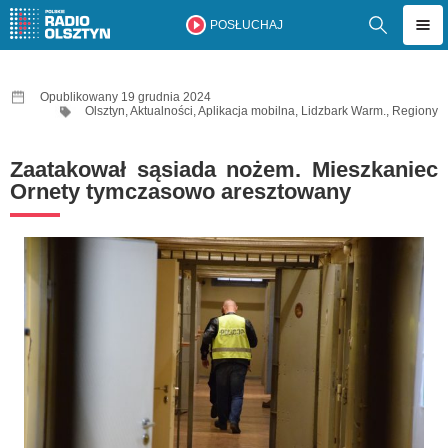
POSŁUCHAJ
Opublikowany 19 grudnia 2024
Olsztyn
,
Aktualności
,
Aplikacja mobilna
,
Lidzbark Warm.
,
Regiony
Zaatakował sąsiada nożem. Mieszkaniec
Ornety tymczasowo aresztowany