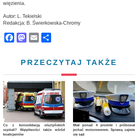
więzienia.
Autor: L. Tekielski
Redakcja: B. Świerkowska-Chromy
Facebook
Mastodon
Email
Share
PRZECZYTAJ TAKŻE
Co z konsolidacją olsztyńskich
Miał ponad 4 promile i próbował
szpitali? Wątpliwości także wśród
jechać motorowerem. Sprawą zajmie
koalicjantów
się sąd