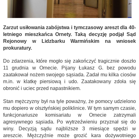
Zarzut usiłowania zabójstwa i tymczasowy areszt dla 40-
letniego mieszkańca Ornety. Taką decyzję podjął Sąd
Rejonowy w Lidzbarku Warmińskim na wniosek
prokuratury.
Do zdarzenia, które mogło się zakończyć tragicznie doszło
11 grudnia w Ornecie. Pijany Łukasz G. bez powodu
zaatakował nożem swojego sąsiada. Zadał mu kilka ciosów
m.in. w klatkę piersiową i udo. Zaatakowany zdoła się
obronić i uciec przed napastnikiem.
Stan mężczyzny był na tyle poważny, że pomocy udzielono
mu dopiero w olsztyńskiej poliklinice. W tym samym czasie,
funkcjonariusze komisariatu w Ornecie zatrzymali
agresywnego sąsiada. Po wytrzeźwieniu przyznał się do
winy. Decyzją sądu najbliższe 3 miesiące spędzi w
areszcie. Mężczyźnie może grozić kara dożywotniego