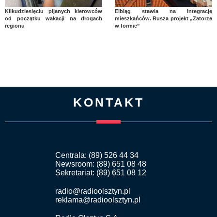
Kilkudziesięciu pijanych kierowców
Elbląg stawia na integrację
od początku wakacji na drogach
mieszkańców. Rusza projekt „Zatorze
regionu
w formie”
KONTAKT
Centrala: (89) 526 44 34
Newsroom: (89) 651 08 48
Sekretariat: (89) 651 08 12
radio@radioolsztyn.pl
reklama@radioolsztyn.pl