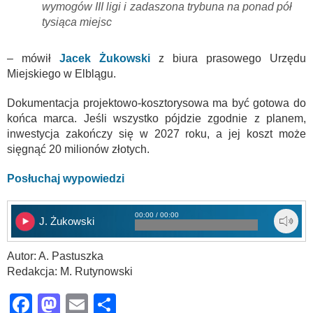
wymogów III ligi i zadaszona trybuna na ponad pół
tysiąca miejsc
– mówił
Jacek Żukowski
z biura prasowego Urzędu
Miejskiego w Elblągu.
Dokumentacja projektowo-kosztorysowa ma być gotowa do
końca marca. Jeśli wszystko pójdzie zgodnie z planem,
inwestycja zakończy się w 2027 roku, a jej koszt może
sięgnąć 20 milionów złotych.
Posłuchaj wypowiedzi
00:00 / 00:00
J. Żukowski
Autor: A. Pastuszka
Redakcja: M. Rutynowski
Facebook
Mastodon
Email
Share