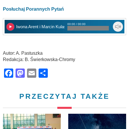
Posłuchaj Porannych Pytań
00:00 / 00:00
Iwona Arent i Marcin Kulasek
Autor: A. Pastuszka
Redakcja: B. Świerkowska-Chromy
Facebook
Mastodon
Email
Share
PRZECZYTAJ TAKŻE