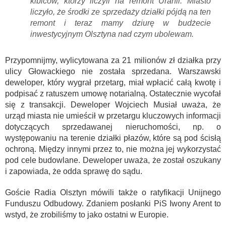
kibiców, którzy liczyli na remont Uranii. Miasto
liczyło, że środki ze sprzedaży działki pójdą na ten
remont i teraz mamy dziurę w budżecie
inwestycyjnym Olsztyna nad czym ubolewam.
Przypomnijmy, wylicytowana za 21 milionów zł działka przy
ulicy Głowackiego nie została sprzedana. Warszawski
deweloper, który wygrał przetarg, miał wpłacić całą kwotę i
podpisać z ratuszem umowę notarialną. Ostatecznie wycofał
się z transakcji. Deweloper Wojciech Musiał uważa, że
urząd miasta nie umieścił w przetargu kluczowych informacji
dotyczących sprzedawanej nieruchomości, np. o
występowaniu na terenie działki płazów, które są pod ścisłą
ochroną. Między innymi przez to, nie można jej wykorzystać
pod cele budowlane. Deweloper uważa, że został oszukany
i zapowiada, że odda sprawę do sądu.
Goście Radia Olsztyn mówili także o ratyfikacji Unijnego
Funduszu Odbudowy. Zdaniem posłanki PiS Iwony Arent to
wstyd, że zrobiliśmy to jako ostatni w Europie.