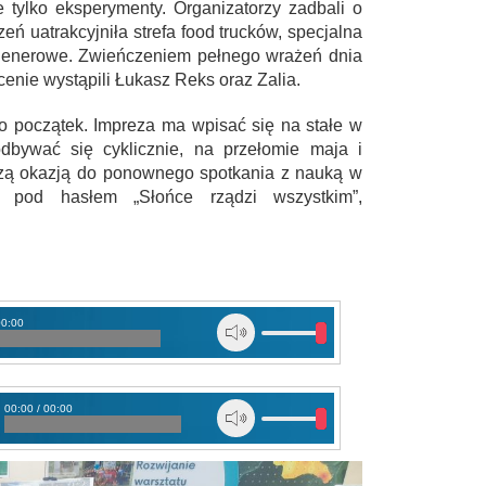
e tylko eksperymenty. Organizatorzy zadbali o
zeń uatrakcyjniła strefa food trucków, specjalna
 plenerowe. Zwieńczeniem pełnego wrażeń dnia
cenie wystąpili Łukasz Reks oraz Zalia.
ro początek. Impreza ma wpisać się na stałe w
dbywać się cyklicznie, na przełomie maja i
ższą okazją do ponownego spotkania z nauką w
 pod hasłem „Słońce rządzi wszystkim”,
00:00
00:00 / 00:00