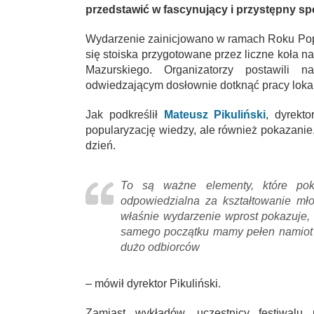
przedstawić w fascynujący i przystępny s
Wydarzenie zainicjowano w ramach Roku Popu
się stoiska przygotowane przez liczne koła 
Mazurskiego. Organizatorzy postawili n
odwiedzającym dosłownie dotknąć pracy loka
Jak podkreślił
Mateusz Pikuliński
, dyrekto
popularyzację wiedzy, ale również pokazani
dzień.
To są ważne elementy, które poka
odpowiedzialna za kształtowanie mło
właśnie wydarzenie wprost pokazuje, 
samego początku mamy pełen namiot i 
dużo odbiorców
– mówił dyrektor Pikuliński.
Zamiast wykładów, uczestnicy festiwalu