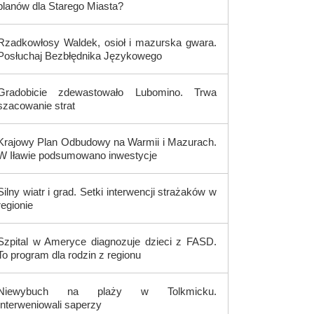
planów dla Starego Miasta?
Rzadkowłosy Waldek, osioł i mazurska gwara.
Posłuchaj Bezbłędnika Językowego
Gradobicie zdewastowało Lubomino. Trwa
szacowanie strat
Krajowy Plan Odbudowy na Warmii i Mazurach.
W Iławie podsumowano inwestycje
Silny wiatr i grad. Setki interwencji strażaków w
regionie
Szpital w Ameryce diagnozuje dzieci z FASD.
To program dla rodzin z regionu
Niewybuch na plaży w Tolkmicku.
Interweniowali saperzy