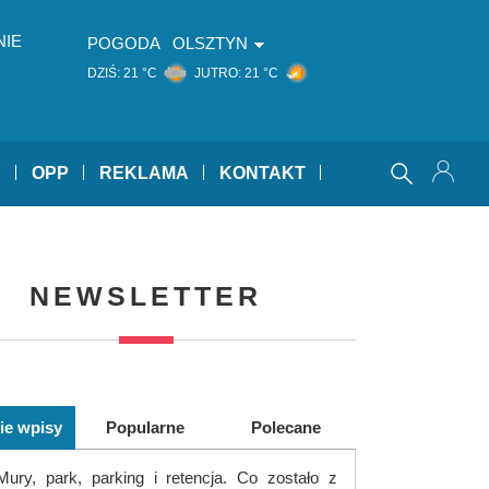
NIE
POGODA
OLSZTYN
DZIŚ:
21 °C
JUTRO:
21 °C
Y
OPP
REKLAMA
KONTAKT
NEWSLETTER
ie wpisy
Popularne
Polecane
Mury, park, parking i retencja. Co zostało z