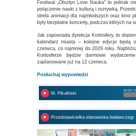
Festiwal „Olsztyn Love Nauka” to jednak ni
połączenie nauki z kulturą i rozrywką. Przestr
strefa animacji dla najmłodszych oraz kino
były bezpłatne koncerty, podczas których na s
Jak zapowiada dyrekcja Kortosfery, to dopie
kalendarz miasta – kolejne edycje będą o
czerwca, co najmniej do 2029 roku. Najbli
Kortosferze będzie darmowe wydarzenie
zaplanowane już na 12 czerwca.
Posłuchaj wypowiedzi
00:00 / 
M. Pikuliński
Przedstawicielka stanowiska badawczego