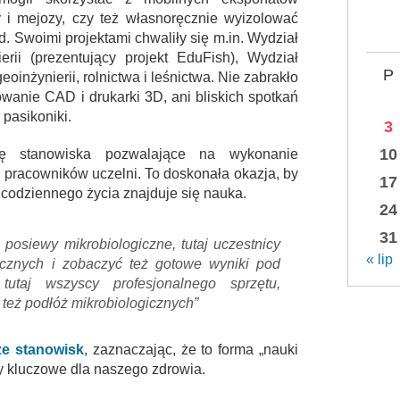
 i mejozy, czy też własnoręcznie wyizolować
 Swoimi projektami chwaliły się m.in. Wydział
ierii (prezentujący projekt EduFish), Wydział
P
eoinżynierii, rolnictwa i leśnictwa. Nie zabrakło
owanie CAD i drukarki 3D, ani bliskich spotkań
 pasikoniki.
3
10
ię stanowiska pozwalające na wykonanie
 pracowników uczelni. To doskonała okazja, by
17
codziennego życia znajduje się nauka.
24
31
siewy mikrobiologiczne, tutaj uczestnicy
« lip
ycznych i zobaczyć też gotowe wyniki pod
tutaj wszyscy profesjonalnego sprzętu,
 też podłóż mikrobiologicznych”
ze stanowisk
, zaznaczając, że to forma „nauki
y kluczowe dla naszego zdrowia.