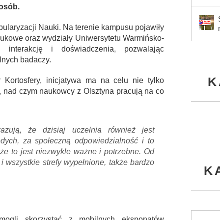
posób.
laryzacji Nauki. Na terenie kampusu pojawiły
naukowe oraz wydziały Uniwersytetu Warmińsko-
a interakcję i doświadczenia, pozwalając
lnych badaczy.
K
r Kortosfery, inicjatywa ma na celu nie tylko
e, nad czym naukowcy z Olsztyna pracują na co
zują, że dzisiaj uczelnia również jest
dych, za społeczną odpowiedzialność i to
że to jest niezwykle ważne i potrzebne. Od
wszystkie strefy wypełnione, także bardzo
K
 mogli skorzystać z mobilnych eksponatów