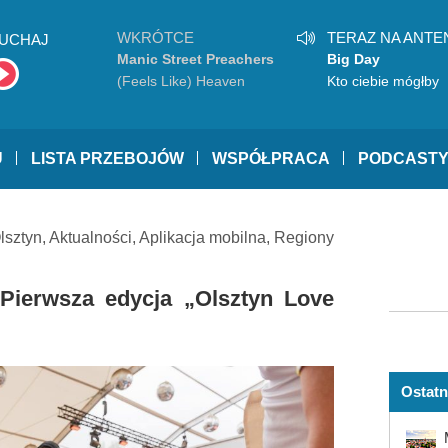
WKRÓTCE
TERAZ NA ANTE
UCHAJ
Manic Street Preachers
Big Day
(Feels Like) Heaven
Kto ciebie mógłby
pokochać
U
LISTA PRZEBOJÓW
WSPÓŁPRACA
PODCAST
lsztyn
,
Aktualności
,
Aplikacja mobilna
,
Regiony
 Pierwsza edycja „Olsztyn Love
Ostatn