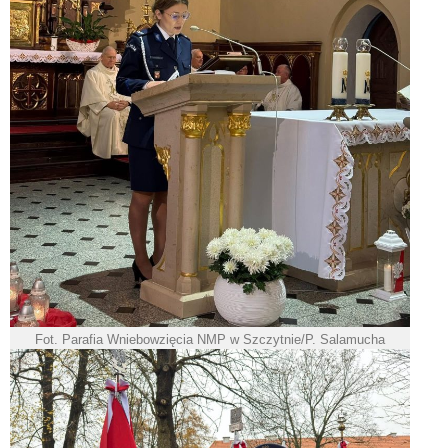
Fot. Parafia Wniebowzięcia NMP w Szczytnie/P. Salamucha