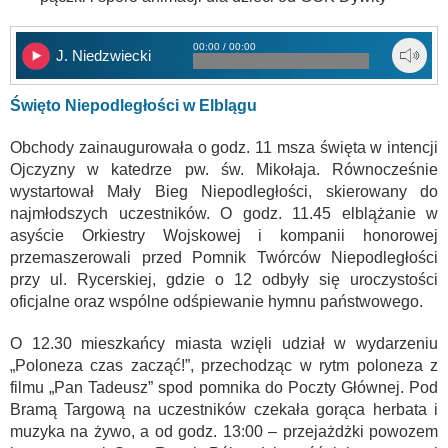
00:00 / 00:00
J. Niedzwiecki
Święto Niepodległości
w Elblągu
Obchody zainaugurowała o godz. 11 msza święta w intencji
Ojczyzny w katedrze pw. św. Mikołaja. Równocześnie
wystartował Mały Bieg Niepodległości, skierowany do
najmłodszych uczestników. O godz. 11.45 elblążanie w
asyście Orkiestry Wojskowej i kompanii honorowej
przemaszerowali przed Pomnik Twórców Niepodległości
przy ul. Rycerskiej, gdzie o 12 odbyły się uroczystości
oficjalne oraz wspólne odśpiewanie hymnu państwowego.
O 12.30 mieszkańcy miasta wzięli udział w wydarzeniu
„Poloneza czas zacząć!”, przechodząc w rytm poloneza z
filmu „Pan Tadeusz” spod pomnika do Poczty Głównej. Pod
Bramą Targową na uczestników czekała gorąca herbata i
muzyka na żywo, a od godz. 13:00 – przejażdżki powozem