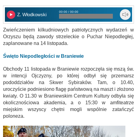
00:00 / 00:00
Z. Włodkowski
Zwieńczeniem kilkudniowych patriotycznych wydarzeń w
Orzyszu będą zawody strzeleckie o Puchar Niepodległej,
zaplanowane na 14 listopada.
Święto Niepodległości w Braniewie
Obchody 11 listopada w Braniewie rozpoczęła się mszą św.
w intencji Ojczyzny, po której odbył się przemarsz
pododdziałów na Skwer Sybiraków. Tam, o 10.40,
uroczyście podniesiono flagę państwową na maszt i złożono
kwiaty. O 11.30 w Braniewskim Centrum Kultury odbyła się
okolicznościowa akademia, a o 15:30 w amfiteatrze
miejskim wszyscy chętni mogli wspólnie zatańczyć
poloneza.