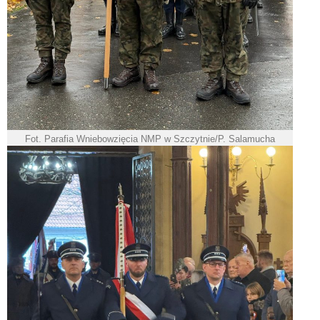
Fot. Parafia Wniebowzięcia NMP w Szczytnie/P. Salamucha