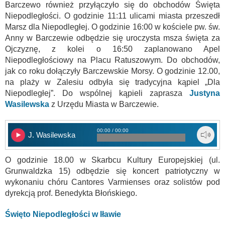
Barczewo również przyłączyło się do obchodów Święta
Niepodległości. O godzinie 11:11 ulicami miasta przeszedł
Marsz dla Niepodległej. O godzinie 16:00 w kościele pw. św.
Anny w Barczewie odbędzie się uroczysta msza święta za
Ojczyznę, z kolei o 16:50 zaplanowano Apel
Niepodległościowy na Placu Ratuszowym. Do obchodów,
jak co roku dołączyły Barczewskie Morsy. O godzinie 12.00,
na plaży w Zalesiu odbyła się tradycyjna kąpiel „Dla
Niepodległej”. Do wspólnej kąpieli zaprasza
Justyna
Wasilewska
z Urzędu Miasta w Barczewie.
00:00 / 00:00
J. Wasilewska
O godzinie 18.00 w Skarbcu Kultury Europejskiej (ul.
Grunwaldzka 15) odbędzie się koncert patriotyczny w
wykonaniu chóru Cantores Varmienses oraz solistów pod
dyrekcją prof. Benedykta Błońskiego.
Święto Niepodległości w Iławie