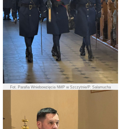
Fot. Parafia Wniebowzięcia NMP w Szczytnie/P. Salamucha