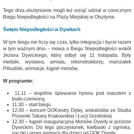
Tego dnia olsztynianie mogli też wziąć udział w corocznym
Biegu Niepodległości na Plaży Miejskiej w Olsztynie.
Święto Niepodległości w Dywitach
W tym biegu nie liczy się czas, tylko integracja i bycie razem
w tym ważnym dniu – mowa o Biegu Niepodległości wokół
Jeziora Dywickiego, który odbył się 11 listopada. Były
medale, wystawa, armata, rekonstruktorzy, marszałek
Piłsudski, animacje, kąpiel morsów.
W programie:
11.11 – wspólne śpiewanie hymnu pod masztem z
biało-czerwoną
11.30 – start biegu
12.00 – koncert GOKiestry Dętej, wokalistów ze Studia
Piosenki Tatiany Krakowskiej i Łucji Grzebskiej
12.30 – kąpiel inauguracyjna Morsów Dywity w jeziorze
Dywickim. Do tego poczęstunek, kiełbaski z ogniska,
pączki i sporo animacji dla dzieci od GOK Dywity