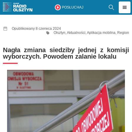
POSŁUCHAJ
Opublikowany 8 czerwca 2024
Olsztyn
,
Aktualności
,
Aplikacja mobilna
,
Region
Nagła zmiana siedziby jednej z komisji
wyborczych. Powodem zalanie lokalu