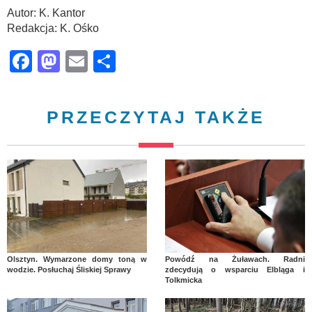
Autor: K. Kantor
Redakcja: K. Ośko
Facebook
Mastodon
Email
Share
PRZECZYTAJ TAKŻE
Olsztyn. Wymarzone domy toną w
Powódź na Żuławach. Radni
wodzie. Posłuchaj Śliskiej Sprawy
zdecydują o wsparciu Elbląga i
Tolkmicka