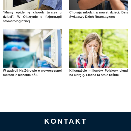
"Mamy epidemię chorób twarzy u
Chorują młodzi, a nawet dzieci. Dziś
dzieci". W Olsztynie o fizjoterapii
Światowy Dzień Reumatyzmu
stomatologicznej
W audycji Na Zdrowie o nowoczesnej
Kilkanaście milionów Polaków cierpi
metodzie leczenia bólu
na alergię. Liczba ta stale rośnie
KONTAKT