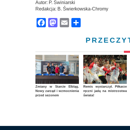
Autor: P. Świniarski
Redakcja: B. Świerkowska-Chromy
Facebook
Mastodon
Email
Share
PRZECZY
Zmiany w Starcie Elbląg.
Remis wystarczył. Piłkarze
Nowy zarząd i wzmocnienia
ręczni jadą na mistrzostwa
przed sezonem
świata!