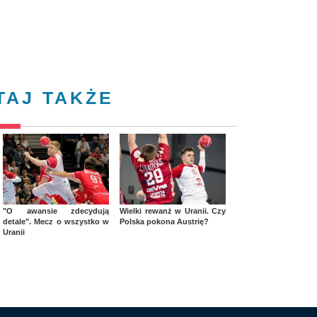
TAJ TAKŻE
"O awansie zdecydują
Wielki rewanż w Uranii. Czy
detale". Mecz o wszystko w
Polska pokona Austrię?
Uranii