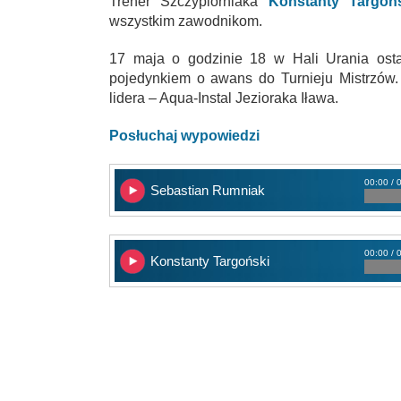
Trener Szczypiorniaka
Konstanty Targoń
wszystkim zawodnikom.
17 maja o godzinie 18 w Hali Urania osta
pojedynkiem o awans do Turnieju Mistrzów
lidera – Aqua-Instal Jezioraka Iława.
Posłuchaj wypowiedzi
00:00 / 
Sebastian Rumniak
00:00 / 
Konstanty Targoński