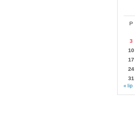
P
3
10
17
24
31
« lip