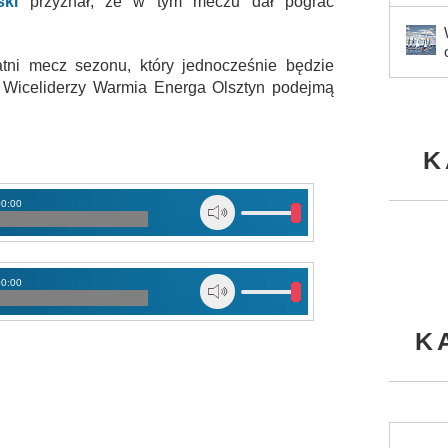
ski
przyznał, że w tym meczu dał pograć
tni mecz sezonu, który jednocześnie będzie
. Wiceliderzy Warmia Energa Olsztyn podejmą
K
00:00
00:00
K