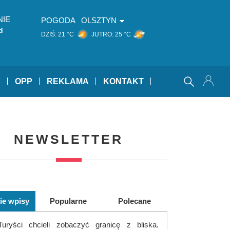
NIE
POGODA
OLSZTYN
d
DZIŚ:
21 °C
JUTRO:
25 °C
Y
OPP
REKLAMA
KONTAKT
NEWSLETTER
ie wpisy
Popularne
Polecane
Turyści chcieli zobaczyć granicę z bliska.