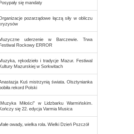
Posypały się mandaty
Organizacje pozarządowe łączą siły w obliczu
kryzysów
Muzyczne uderzenie w Barczewie. Trwa
Festiwal Rockowy ERROR
Muzyka, rękodzieło i tradycje Mazur. Festiwal
Kultury Mazurskiej w Sorkwitach
Anastazja Kuś mistrzynią świata. Olsztynianka
pobiła rekord Polski
„Muzyka Miłości” w Lidzbarku Warmińskim.
Kończy się 22. edycja Varmia Musica
Małe owady, wielka rola. Wielki Dzień Pszczół