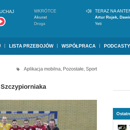
WKRÓTCE
TERAZ NA ANTE
UCHAJ
Akurat
Artur Rojek, Dawi
Podsiadło
Droga
Yeti
U
LISTA PRZEBOJÓW
WSPÓŁPRACA
PODCAST
Aplikacja mobilna
,
Pozostałe
,
Sport
 Szczypiorniaka
Ostatn