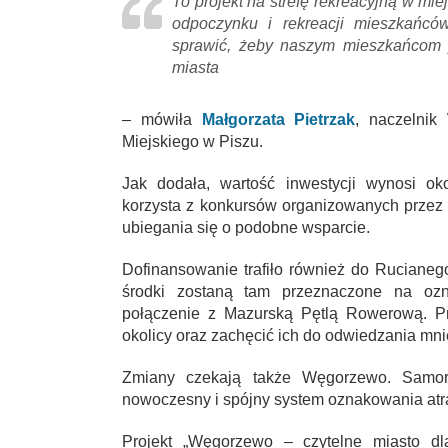
To projekt na strefę rekreacyjną w mie
odpoczynku i rekreacji mieszkańców
sprawić, żeby naszym mieszkańcom j
miasta
– mówiła
Małgorzata Pietrzak
, naczelnik
Miejskiego w Piszu.
Jak dodała, wartość inwestycji wynosi ok
korzysta z konkursów organizowanych przez
ubiegania się o podobne wsparcie.
Dofinansowanie trafiło również do Rucianeg
środki zostaną tam przeznaczone na ozn
połączenie z Mazurską Pętlą Rowerową. Pr
okolicy oraz zachęcić ich do odwiedzania mni
Zmiany czekają także Węgorzewo. Samorz
nowoczesny i spójny system oznakowania atra
Projekt „Węgorzewo – czytelne miasto dl