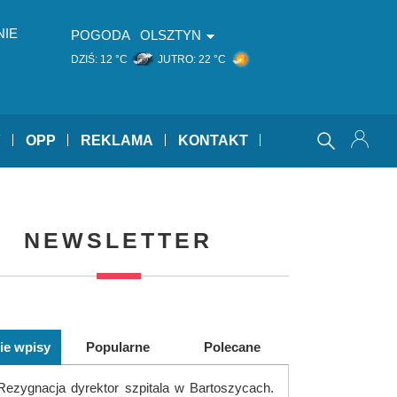
NIE
POGODA
OLSZTYN
DZIŚ:
12 °C
JUTRO:
22 °C
Y
OPP
REKLAMA
KONTAKT
NEWSLETTER
ie wpisy
Popularne
Polecane
Rezygnacja dyrektor szpitala w Bartoszycach.