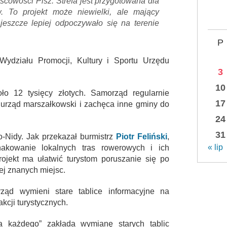
jscowości Pisz. Strefa jest przygotowana dla
. To projekt może niewielki, ale mający
eszcze lepiej odpoczywało się na terenie
P
 Wydziału Promocji, Kultury i Sportu Urzędu
3
10
oło 12 tysięcy złotych. Samorząd regularnie
17
 urząd marszałkowski i zachęca inne gminy do
24
31
o-Nidy. Jak przekazał burmistrz
Piotr Feliński
,
« lip
akowanie lokalnych tras rowerowych i ich
ojekt ma ułatwić turystom poruszanie się po
ej znanych miejsc.
ąd wymieni stare tablice informacyjne na
kcji turystycznych.
a każdego” zakłada wymianę starych tablic