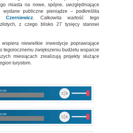
łego miasta na nowe, spójne, uwzględniające
ze wydane publiczne pieniądze – podkreśliła
a Czerniewicz
. Całkowita wartość tego
złotych, z czego blisko 27 tysięcy stanowi
t wspiera niewielkie inwestycje poprawiające
ięki tegorocznemu zwiększeniu budżetu wsparcie
zych miesiącach zrealizują projekty służące
gion turystom.
00:00
00:00