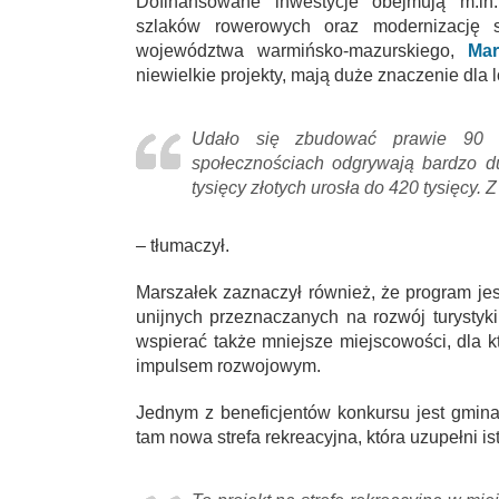
Dofinansowane inwestycje obejmują m.in.
szlaków rowerowych oraz modernizację sy
województwa warmińsko-mazurskiego,
Mar
niewielkie projekty, mają duże znaczenie dla 
Udało się zbudować prawie 90 dr
społecznościach odgrywają bardzo d
tysięcy złotych urosła do 420 tysięcy.
– tłumaczył.
Marszałek zaznaczył również, że program je
unijnych przeznaczanych na rozwój turystyk
wspierać także mniejsze miejscowości, dla k
impulsem rozwojowym.
Jednym z beneficjentów konkursu jest gmin
tam nowa strefa rekreacyjna, która uzupełni i