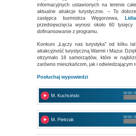
informacyjnych ustawionych na terenie ca
aktualne atrakcje turystyczne. – To dobr
zastępca burmistrza Węgorzewa,
Lidi
przedsięwzięcia wynosi około 60 tysięcy 
dofinansowanie z programu.
Konkurs „Łączy nas turystyka” od kilku la
atrakcyjność turystyczną Warmii i Mazur. Dz
otrzymało 18 samorządów, które w najbliżs
zarówno mieszkańcom, jak i odwiedzającym re
Posłuchaj wypowiedzi
00:00 / 
M. Kuchciński
00:00 / 
M. Pietrzak