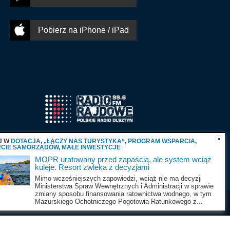
Pobierz na iPhone / iPad
J W
DOTACJA
,
„ŁĄCZY NAS TURYSTYKA“
,
PROGRAM WSPARCIA
,
CIE SAMORZĄDÓW
,
MAŁE INWESTYCJE
MOPR uratowany przed zapaścią, ale system wciąż
kuleje. Resort zwleka z decyzjami
Mimo wcześniejszych zapowiedzi, wciąż nie ma decyzji
Ministerstwa Spraw Wewnętrznych i Administracji w sprawie
zmiany sposobu finansowania ratownictwa wodnego, w tym
Mazurskiego Ochotniczego Pogotowia Ratunkowego z...
Wszystkie prawa zastrzeżone