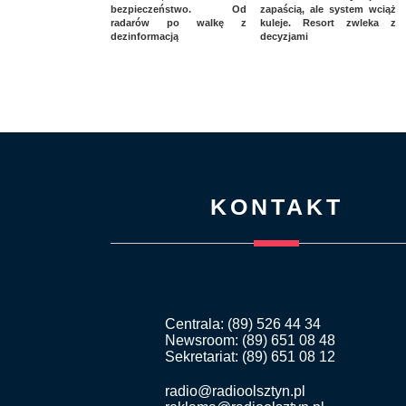
bezpieczeństwo. Od
zapaścią, ale system wciąż
radarów po walkę z
kuleje. Resort zwleka z
dezinformacją
decyzjami
KONTAKT
Centrala: (89) 526 44 34
Newsroom: (89) 651 08 48
Sekretariat: (89) 651 08 12
radio@radioolsztyn.pl