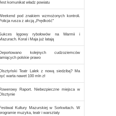
Jest komunikat władz powiatu
Weekend pod znakiem wzmożonych kontroli.
Policja rusza z akcją „Prędkość”
Sukces lęgowy rybołowów na Warmii i
Mazurach. Koral i Maja już latają
Deportowano kolejnych cudzoziemców
łamiących polskie prawo
Olsztyński Teatr Lalek z nową siedzibą? Ma
być warta nawet 100 mln zł
Rowerowy Raport. Niebezpieczne miejsca w
Olsztynie
Festiwal Kultury Mazurskiej w Sorkwitach. W
programie muzyka, teatr i warsztaty