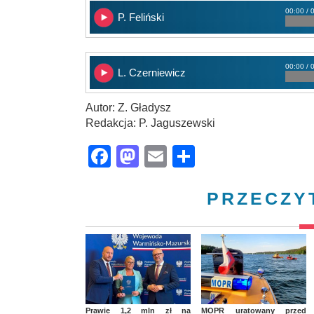
00:00 / 
P. Feliński
00:00 / 
L. Czerniewicz
Autor: Z. Gładysz
Redakcja: P. Jaguszewski
Facebook
Mastodon
Email
Share
PRZECZY
Prawie 1,2 mln zł na
MOPR uratowany przed