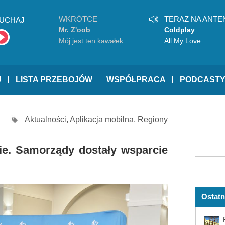
WKRÓTCE
TERAZ NA ANTE
UCHAJ
Mr. Z'oob
Coldplay
Mój jest ten kawałek
All My Love
podłogi
U
LISTA PRZEBOJÓW
WSPÓŁPRACA
PODCAST
Aktualności
,
Aplikacja mobilna
,
Regiony
ie. Samorządy dostały wsparcie
Ostatn