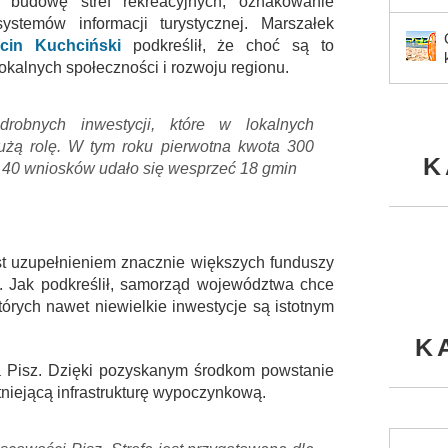
 budowę stref rekreacyjnych, oznakowanie
stemów informacji turystycznej. Marszałek
cin Kuchciński
podkreślił, że choć są to
lokalnych społeczności i rozwoju regionu.
obnych inwestycji, które w lokalnych
użą rolę. W tym roku pierwotna kwota 300
K
 Z 40 wniosków udało się wesprzeć 18 gmin
st uzupełnieniem znacznie większych funduszy
i. Jak podkreślił, samorząd województwa chce
tórych nawet niewielkie inwestycje są istotnym
K
a Pisz. Dzięki pozyskanym środkom powstanie
stniejącą infrastrukturę wypoczynkową.