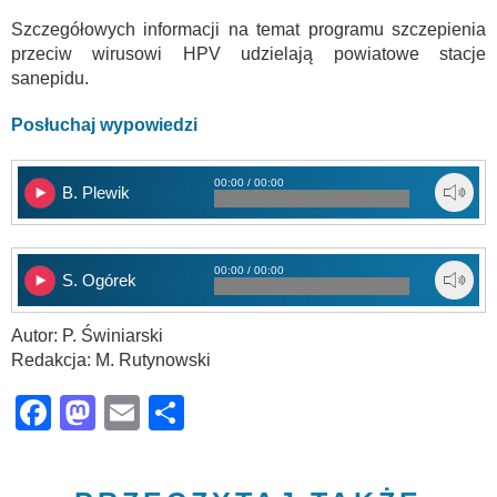
Szczegółowych informacji na temat programu szczepienia
przeciw wirusowi HPV udzielają powiatowe stacje
sanepidu.
Posłuchaj wypowiedzi
00:00 / 00:00
B. Plewik
00:00 / 00:00
S. Ogórek
Autor: P. Świniarski
Redakcja: M. Rutynowski
Facebook
Mastodon
Email
Share