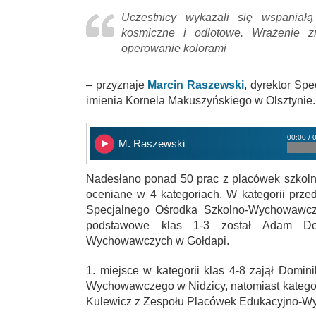
Uczestnicy wykazali się wspaniałą
kosmiczne i odlotowe. Wrażenie z
operowanie kolorami
– przyznaje
Marcin Raszewski
, dyrektor S
imienia Kornela Makuszyńskiego w Olsztynie.
00:00 / 
M. Raszewski
Nadesłano ponad 50 prac z placówek szkol
oceniane w 4 kategoriach. W kategorii prze
Specjalnego Ośrodka Szkolno-Wychowawczeg
podstawowe klas 1-3 został Adam Do
Wychowawczych w Gołdapi.
1. miejsce w kategorii klas 4-8 zajął Domi
Wychowawczego w Nidzicy, natomiast katego
Kulewicz z Zespołu Placówek Edukacyjno-W