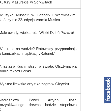
Kultury Mazurskiej w Sorkwitach
„Muzyka Miłości” w Lidzbarku Warmińskim.
Kończy się 22. edycja Varmia Musica
Małe owady, wielka rola. Wielki Dzień Pszczół
Weekend na wodzie? Ratownicy przypominają
o kamizelkach i aplikacji „Ratunek”
Anastazja Kuś mistrzynią świata. Olsztynianka
pobiła rekord Polski
Wybitna litewska artystka zagra w Giżycku
Nadleśniczy Paweł Artych: ilość
pozyskiwanego drewna będzie stopniowo
ć