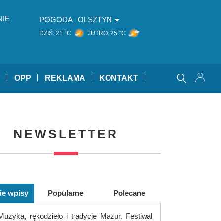
NIE
POGODA
OLSZTYN
DZIŚ:
21 °C
JUTRO:
25 °C
Y
OPP
REKLAMA
KONTAKT
NEWSLETTER
ie wpisy
Popularne
Polecane
Muzyka, rękodzieło i tradycje Mazur. Festiwal