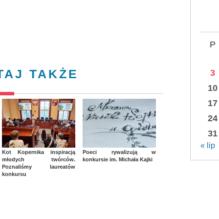
P
TAJ TAKŻE
3
10
17
24
31
« lip
Kot Kopernika inspiracją
Poeci rywalizują w
młodych twórców.
konkursie im. Michała Kajki
Poznaliśmy laureatów
konkursu