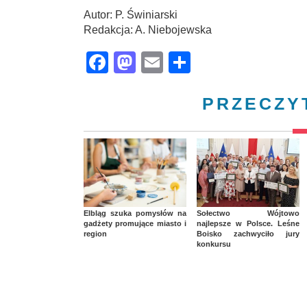
Autor: P. Świniarski
Redakcja: A. Niebojewska
Facebook
Mastodon
Email
Share
PRZECZY
Elbląg szuka pomysłów na
Sołectwo Wójtowo
gadżety promujące miasto i
najlepsze w Polsce. Leśne
region
Boisko zachwyciło jury
konkursu