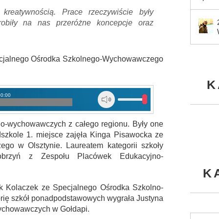
 kreatywnością. Prace rzeczywiście były
robiły na nas przeróżne koncepcje oraz
pecjalnego Ośrodka Szkolnego-Wychowawczego
K
00:00
no-wychowawczych z całego regionu. Były one
dszkole 1. miejsce zajęła Kinga Pisawocka ze
o w Olsztynie. Laureatem kategorii szkoły
brzyń z Zespołu Placówek Edukacyjno-
K
nik Kolaczek ze Specjalnego Ośrodka Szkolno-
rię szkół ponadpodstawowych wygrała Justyna
ychowawczych w Gołdapi.