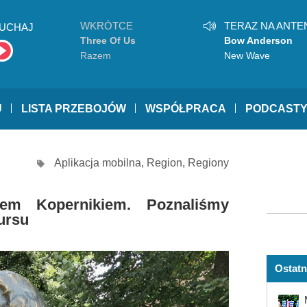
WKRÓTCE
TERAZ NA ANTE
UCHAJ
Three Of Us
Bow Anderson
Razem
New Wave
U
LISTA PRZEBOJÓW
WSPÓŁPRACA
PODCAST
Aplikacja mobilna
,
Region
,
Regiony
em Kopernikiem. Poznaliśmy
ursu
Ostatn