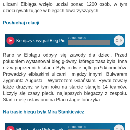
ulicami Elbląga wzięło udział ponad 1200 osób, w tym
dzieci rywalizujące w biegach towarzyszących.
Posłuchaj relacji
00:00 / 00:00
Kenijczyk wygrał Bieg Piekarczyka
Rano w Elblągu odbyły się zawody dla dzieci. Przed
południem wystartował bieg główny, którego trasa była inna
niż w poprzednich latach. Były to dwie pętle po 5 kilometrów.
Prowadziły elbląskimi ulicami między innymi: Bulwarem
Zygmunta Augusta i Wybrzeżem Gdańskim. Rywalizowały
także drużyny, w tym roku na starcie stanęło 14 teamów.
Liczyły się czasy pięciu najlepszych biegaczy z zespołu.
Start i metę ustawiono na Placu Jagiellończyka.
Na trasie biegu była Mira Stankiewicz
00:00 / 00:00
Elbląg – Bieg Piekarczyka 1