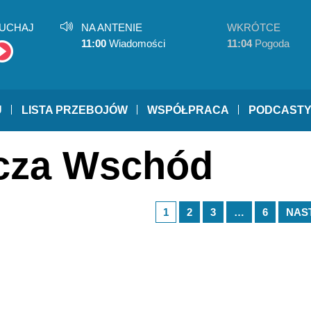
UCHAJ
NA ANTENIE
WKRÓTCE
11:00
Wiadomości
11:04
Pogoda
U
LISTA PRZEBOJÓW
WSPÓŁPRACA
PODCAST
rcza Wschód
1
2
3
…
6
NAS