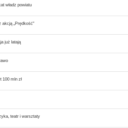
kat władz powiatu
z akcją „Prędkość”
 już latają
rawo
t 100 mln zł
ka, teatr i warsztaty