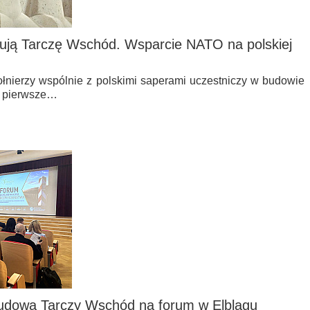
dują Tarczę Wschód. Wsparcie NATO na polskiej
żołnierzy wspólnie z polskimi saperami uczestniczy w budowie
o pierwsze…
udową Tarczy Wschód na forum w Elblągu