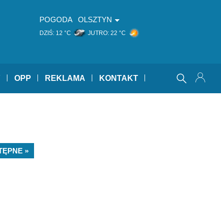
POGODA
OLSZTYN
DZIŚ:
12 °C
JUTRO:
22 °C
Y
OPP
REKLAMA
KONTAKT
TĘPNE »