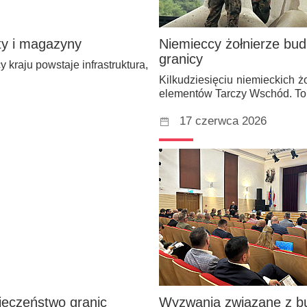
y i magazyny
Niemieccy żołnierze bu
granicy
kraju powstaje infrastruktura,
Kilkudziesięciu niemieckich 
elementów Tarczy Wschód. T
17 czerwca 2026
ieczeństwo granic
Wyzwania związane z b