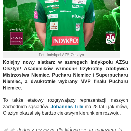
Fot. Indykpol AZS Olsztyn
Kolejny nowy siatkarz w szeregach Indykpolu AZSu
Olsztyn! Akademików wzmocnił trzykrotny zdobywca
Mistrzostwa Niemiec, Pucharu Niemiec i Superpucharu
Niemiec, a dwukrotnie wybrany MVP finału Pucharu
Niemiec.
To także etatowy rozgrywający reprezentacji naszych
zachodnich sąsiadów.
Johannes Tille
ma 28 lat i jak mówi,
Olsztyn okazał się bardzo ciekawym kierunkiem rozwoju.
Jedna z przyczyn, dla których się tu znalazłem, to