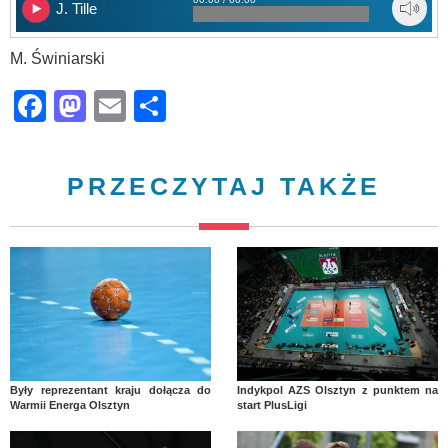
J. Tille
M. Świniarski
Facebook
Mastodon
Email
Share
PRZECZYTAJ TAKŻE
Były reprezentant kraju dołącza do
Indykpol AZS Olsztyn z punktem na
Warmii Energa Olsztyn
start PlusLigi