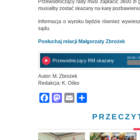
Przewodniczący rady musi zapłacić 3600 zł 
musiałby zostać skazany na karę pozbawienia
Informacja o wyroku będzie również wywiesz
sądu.
Posłuchaj relacji Małgorzaty Zbrożek
00:00 / 
Przewodniczący RM skazany
Autor: M. Zbrożek
Redakcja: K. Ośko
Facebook
Mastodon
Email
Share
PRZECZY