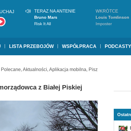
TERAZ NA ANTENIE
WKRÓTCE
UCHAJ
Bruno Mars
Louis Tomlinson
Risk It All
Imposter
U
LISTA PRZEBOJÓW
WSPÓŁPRACA
PODCAST
Polecane
,
Aktualności
,
Aplikacja mobilna
,
Pisz
orządowca z Białej Piskiej
Ostatn