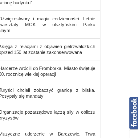
ścianę budynku”
Dźwiękostwory i magia codzienności. Letnie
warsztaty MOK w olsztyńskim Parku
alnym
Księga z relacjami z objawień gietrzwałdzkich
sprzed 150 lat zostanie zakonserwowana
Harcerze wrócili do Fromborka. Miasto świętuje
60. rocznicę wielkiej operacji
Turyści chcieli zobaczyć granicę z bliska.
Posypały się mandaty
Organizacje pozarządowe łączą siły w obliczu
kryzysów
Muzyczne uderzenie w Barczewie. Trwa