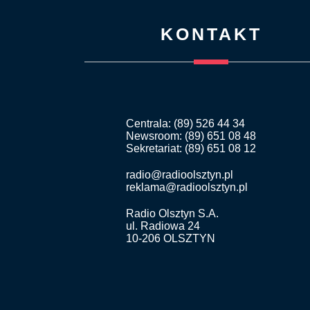
KONTAKT
Centrala: (89) 526 44 34
Newsroom: (89) 651 08 48
Sekretariat: (89) 651 08 12
radio@radioolsztyn.pl
reklama@radioolsztyn.pl
Radio Olsztyn S.A.
ul. Radiowa 24
10-206 OLSZTYN