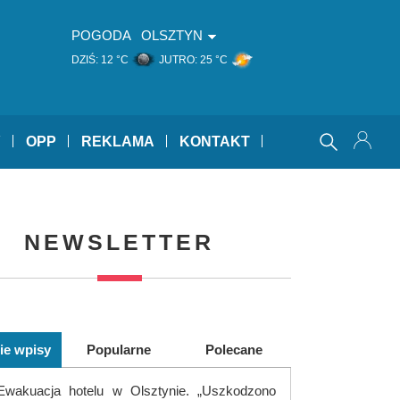
POGODA
OLSZTYN
DZIŚ:
12 °C
JUTRO:
25 °C
Y
OPP
REKLAMA
KONTAKT
NEWSLETTER
ie wpisy
Popularne
Polecane
Ewakuacja hotelu w Olsztynie. „Uszkodzono