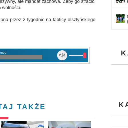
grzywny, ale mandat zachowa. Żeby go stracić,
 wolności.
ona przez 2 tygodnie na tablicy olsztyńskiego
K
00:00
K
TAJ TAKŻE