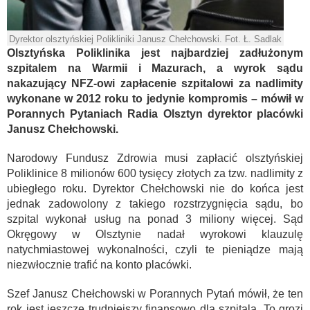
Dyrektor olsztyńskiej Polikliniki Janusz Chełchowski. Fot. Ł. Sadlak
Olsztyńska Poliklinika jest najbardziej zadłużonym
szpitalem na Warmii i Mazurach, a wyrok sądu
nakazujący NFZ-owi zapłacenie szpitalowi za nadlimity
wykonane w 2012 roku to jedynie kompromis – mówił w
Porannych Pytaniach Radia Olsztyn dyrektor placówki
Janusz Chełchowski.
Narodowy Fundusz Zdrowia musi zapłacić olsztyńskiej
Poliklinice 8 milionów 600 tysięcy złotych za tzw. nadlimity z
ubiegłego roku. Dyrektor Chełchowski nie do końca jest
jednak zadowolony z takiego rozstrzygnięcia sądu, bo
szpital wykonał usług na ponad 3 miliony więcej. Sąd
Okręgowy w Olsztynie nadał wyrokowi klauzulę
natychmiastowej wykonalności, czyli te pieniądze mają
niezwłocznie trafić na konto placówki.
Szef Janusz Chełchowski w Porannych Pytań mówił, że ten
rok jest jeszcze trudniejszy finansowo dla szpitala. To grozi