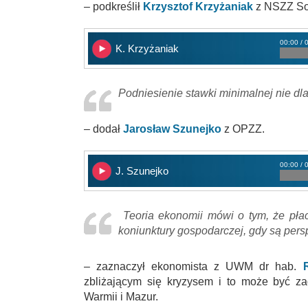
– podkreślił
Krzysztof Krzyżaniak
z NSZZ Sol
00:00 / 
K. Krzyżaniak
Podniesienie stawki minimalnej nie dl
– dodał
Jarosław Szunejko
z OPZZ.
00:00 / 
J. Szunejko
Teoria ekonomii mówi o tym, że płac
koniunktury gospodarczej, gdy są per
– zaznaczył ekonomista z UWM dr hab.
zbliżającym się kryzysem i to może być z
Warmii i Mazur.