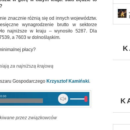
?
onie znacznie różnią się od innych województw.
esięczne wynagrodzenie brutto w sektorze
ło najniższe w kraju – wynosiło 5287. Dla
539, a 7603 w dolnośląskim.
K
minimalnej płacy?
niają za najniższą krajową
bszaru Gospodarczego
Krzysztof Kamiński
.
00:00
K
ekiwane przez związkowców