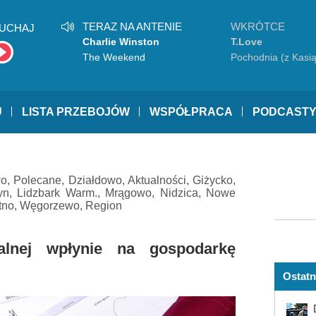
TERAZ NA ANTENIE
WKRÓTCE
UCHAJ
Charlie Winston
T.Love
The Weekend
Pochodnia (z Kasi
Sienkiewicz)
U
LISTA PRZEBOJÓW
WSPÓŁPRACA
PODCAST
wo
,
Polecane
,
Działdowo
,
Aktualności
,
Giżycko
,
yn
,
Lidzbark Warm.
,
Mrągowo
,
Nidzica
,
Nowe
tno
,
Węgorzewo
,
Region
lnej wpłynie na gospodarkę
Ostatn