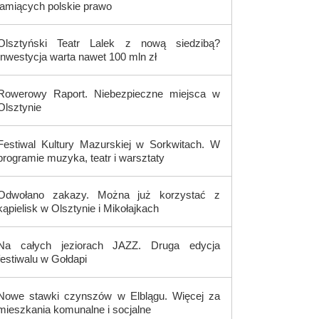
łamiących polskie prawo
Olsztyński Teatr Lalek z nową siedzibą?
Inwestycja warta nawet 100 mln zł
Rowerowy Raport. Niebezpieczne miejsca w
Olsztynie
Festiwal Kultury Mazurskiej w Sorkwitach. W
programie muzyka, teatr i warsztaty
Odwołano zakazy. Można już korzystać z
kąpielisk w Olsztynie i Mikołajkach
Na całych jeziorach JAZZ. Druga edycja
festiwalu w Gołdapi
Nowe stawki czynszów w Elblągu. Więcej za
mieszkania komunalne i socjalne