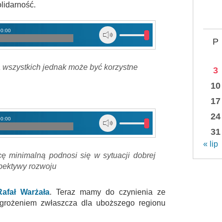
idarność.
00:00
P
a wszystkich jednak może być korzystne
3
10
17
24
00:00
31
« lip
ę minimalną podnosi się w sytuacji dobrej
spektywy rozwoju
Rafał Warżała
. Teraz mamy do czynienia ze
agrożeniem zwłaszcza dla uboższego regionu