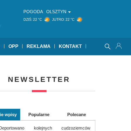
POGODA
OLSZTYN
DZIŚ:
22 °C
JUTRO:
22 °C
ą
Y
OPP
REKLAMA
KONTAKT
NEWSLETTER
ie wpisy
Popularne
Polecane
Deportowano kolejnych cudzoziemców