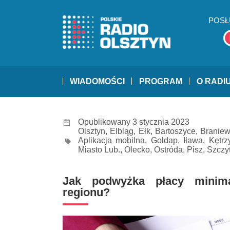
POSŁ
WIADOMOŚCI
PROGRAM
O RADI
Opublikowany 3 stycznia 2023
Olsztyn
,
Elbląg
,
Ełk
,
Bartoszyce
,
Branie
Aplikacja mobilna
,
Gołdap
,
Iława
,
Kętrz
Miasto Lub.
,
Olecko
,
Ostróda
,
Pisz
,
Szczy
Jak podwyżka płacy minima
regionu?