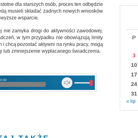
istotne dla starszych osób, proces ten odbędzie
 będą musieli składać żadnych nowych wniosków
i wyższe wsparcie.
iej nie zamyka drogi do aktywności zawodowej.
P
adczeń, w tym przypadku nie obowiązują limity
ach i chcą pozostać aktywni na rynku pracy, mogą
ę lub zmniejszenie wypłacanego świadczenia.
3
10
17
00:00
24
31
« lip