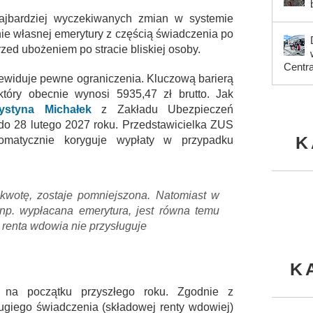
ajbardziej wyczekiwanych zmian w systemie
ie własnej emerytury z częścią świadczenia po
ed ubożeniem po stracie bliskiej osoby.
Centr
zewiduje pewne ograniczenia. Kluczową barierą
 który obecnie wynosi 5935,47 zł brutto. Jak
ystyna Michałek
z Zakładu Ubezpieczeń
do 28 lutego 2027 roku. Przedstawicielka ZUS
K
omatycznie koryguje wypłaty w przypadku
kwotę, zostaje pomniejszona. Natomiast w
 np. wypłacana emerytura, jest równa temu
 renta wdowia nie przysługuje
K
 na początku przyszłego roku. Zgodnie z
giego świadczenia (składowej renty wdowiej)