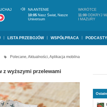
UCHAJ
NA ANTENIE
WKRÓTCE
10:05
Nasz Świat, Nasze
11:00
ODKRYJ W
Universum
I MAZURY
U
LISTA PRZEBOJÓW
WSPÓŁPRACA
PODCAST
Polecane
,
Aktualności
,
Aplikacja mobilna
w z wyższymi przelewami
Ostatn