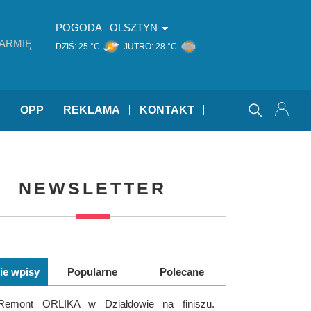
POGODA
OLSZTYN
ARMIĘ
DZIŚ:
25 °C
JUTRO:
28 °C
Y
OPP
REKLAMA
KONTAKT
NEWSLETTER
ie wpisy
Popularne
Polecane
Remont ORLIKA w Działdowie na finiszu.