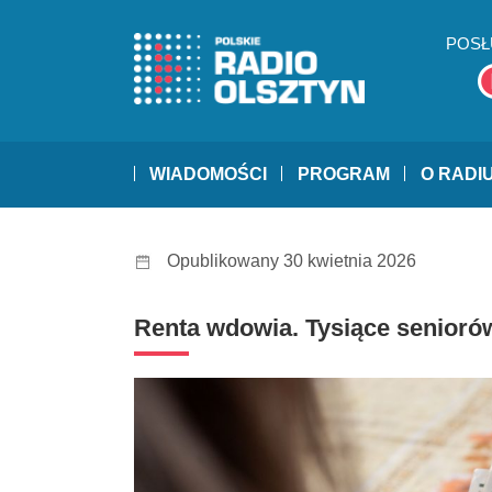
POSŁ
WIADOMOŚCI
PROGRAM
O RADI
Opublikowany 30 kwietnia 2026
Renta wdowia. Tysiące senioró