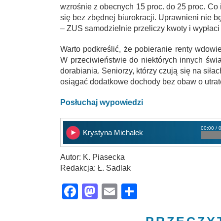
wzrośnie z obecnych 15 proc. do 25 proc. Co 
się bez zbędnej biurokracji. Uprawnieni nie
– ZUS samodzielnie przeliczy kwoty i wypłac
Warto podkreślić, że pobieranie renty wdow
W przeciwieństwie do niektórych innych świ
dorabiania. Seniorzy, którzy czują się na sił
osiągać dodatkowe dochody bez obaw o utrat
Posłuchaj wypowiedzi
00:00 / 
Krystyna Michałek
Autor: K. Piasecka
Redakcja: Ł. Sadlak
Facebook
Mastodon
Email
Share