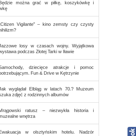
Będzie można grać w piłkę, koszykówkę i
ówkę
„Citizen Vigilante” – kino zemsty czy czysty
nihilizm?
Jazzowe losy w czasach wojny. Wyjątkowa
wystawa podczas Złotej Tarki w Iławie
Samochody, dziecięce atrakcje i pomoc
potrzebującym. Fun & Drive w Kętrzynie
Jak wyglądał Elbląg w latach 70.? Muzeum
szuka zdjęć z rodzinnych albumów
Mrągowski ratusz – niezwykła historia i
muzealne wnętrza
Ewakuacja w olsztyńskim hotelu. Nadzór