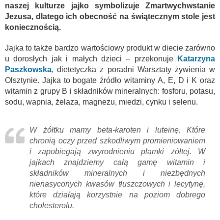
naszej kulturze jajko symbolizuje Zmartwychwstanie
Jezusa, dlatego ich obecność na świątecznym stole jest
koniecznością.
Jajka to także bardzo wartościowy produkt w diecie zarówno
u dorosłych jak i małych dzieci – przekonuje
Katarzyna
Paszkowska
, dietetyczka z poradni Warsztaty żywienia w
Olsztynie. Jajka to bogate źródło witaminy A, E, D i K oraz
witamin z grupy B i składników mineralnych: fosforu, potasu,
sodu, wapnia, żelaza, magnezu, miedzi, cynku i selenu.
W żółtku mamy beta-karoten i luteinę. Które
chronią oczy przed szkodliwym promieniowaniem
i zapobiegają zwyrodnieniu plamki żółtej. W
jajkach znajdziemy całą gamę witamin i
składników mineralnych i niezbędnych
nienasyconych kwasów tłuszczowych i lecytynę,
które działają korzystnie na poziom dobrego
cholesterolu.