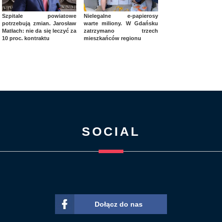
Szpitale powiatowe
Nielegalne e-papierosy
potrzebują zmian. Jarosław
warte miliony. W Gdańsku
Matłach: nie da się leczyć za
zatrzymano trzech
10 proc. kontraktu
mieszkańców regionu
SOCIAL
Dołącz do nas