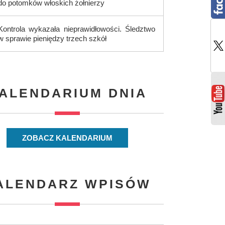
do potomków włoskich żołnierzy
Kontrola wykazała nieprawidłowości. Śledztwo
w sprawie pieniędzy trzech szkół
ALENDARIUM DNIA
ZOBACZ KALENDARIUM
ALENDARZ WPISÓW