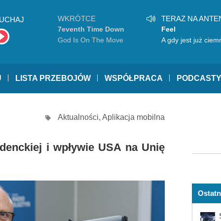
WKRÓTCE
TERAZ NA ANTE
UCHAJ
7eventh Time Down
Feel
God Is On The Move
A gdy jest już ciem
U
LISTA PRZEBOJÓW
WSPÓŁPRACA
PODCAST
Aktualności
,
Aplikacja mobilna
denckiej i wpływie USA na Unię
Ostatn