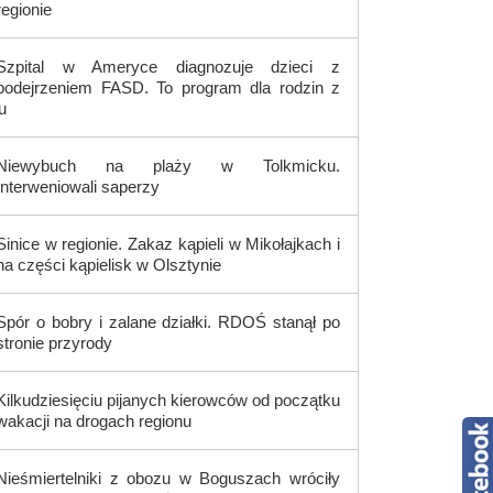
regionie
Szpital w Ameryce diagnozuje dzieci z
podejrzeniem FASD. To program dla rodzin z
u
Niewybuch na plaży w Tolkmicku.
Interweniowali saperzy
Sinice w regionie. Zakaz kąpieli w Mikołajkach i
na części kąpielisk w Olsztynie
Spór o bobry i zalane działki. RDOŚ stanął po
stronie przyrody
Kilkudziesięciu pijanych kierowców od początku
wakacji na drogach regionu
Nieśmiertelniki z obozu w Boguszach wróciły