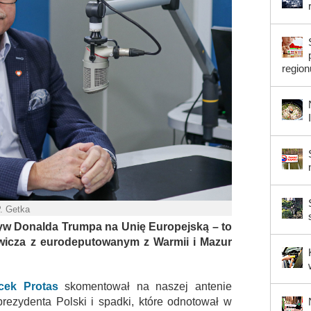
region
P. Getka
w Donalda Trumpa na Unię Europejską – to
wicza z eurodeputowanym z Warmii i Mazur
cek Protas
skomentował na naszej antenie
rezydenta Polski i spadki, które odnotował w