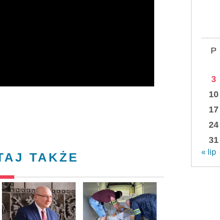
P
3
10
17
24
31
« lip
TAJ TAKŻE