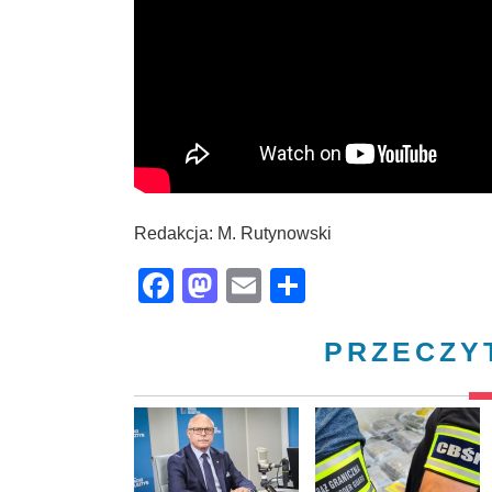
Redakcja: M. Rutynowski
Facebook
Mastodon
Email
Share
PRZECZY