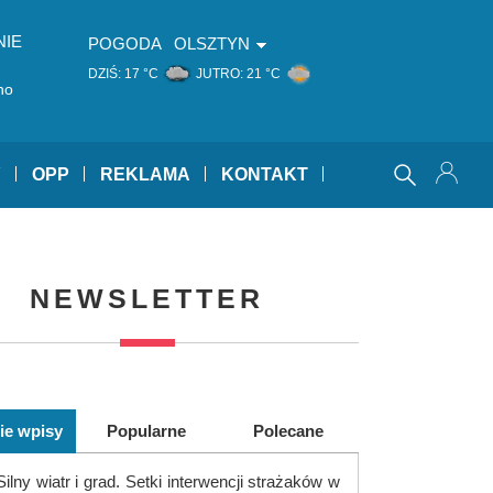
NIE
POGODA
OLSZTYN
DZIŚ:
17 °C
JUTRO:
21 °C
no
Y
OPP
REKLAMA
KONTAKT
NEWSLETTER
ie wpisy
Popularne
Polecane
Silny wiatr i grad. Setki interwencji strażaków w