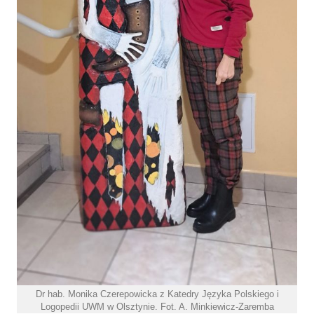
Dr hab. Monika Czerepowicka z Katedry Języka Polskiego i
Logopedii UWM w Olsztynie. Fot. A. Minkiewicz-Zaremba