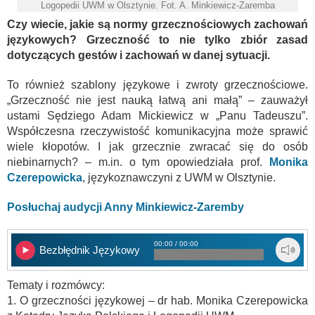
Logopedii UWM w Olsztynie. Fot. A. Minkiewicz-Zaremba
Czy wiecie, jakie są normy grzecznościowych zachowań
językowych? Grzeczność to nie tylko zbiór zasad
dotyczących gestów i zachowań w danej sytuacji.
To również szablony językowe i zwroty grzecznościowe.
„Grzeczność nie jest nauką łatwą ani małą” – zauważył
ustami Sędziego Adam Mickiewicz w „Panu Tadeuszu”.
Współczesna rzeczywistość komunikacyjna może sprawić
wiele kłopotów. I jak grzecznie zwracać się do osób
niebinarnych? – m.in. o tym opowiedziała prof.
Monika
Czerepowicka
, językoznawczyni z UWM w Olsztynie.
Posłuchaj audycji Anny Minkiewicz-Zaremby
00:00 / 00:00
Bezbłędnik Językowy
Tematy i rozmówcy:
1. O grzeczności językowej – dr hab. Monika Czerepowicka