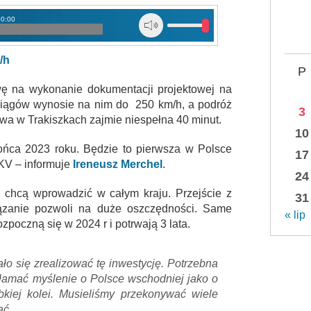
00:00
/h
P
wę na wykonanie dokumentacji projektowej na
ociągów wynosie na nim do 250 km/h, a podróż
3
wa w Trakiszkach zajmie niespełna 40 minut.
10
ońca 2023 roku. Będzie to pierwsza w Polsce
17
KV – informuje
Ireneusz Merchel
.
24
 chcą wprowadzić w całym kraju. Przejście z
31
ązanie pozwoli na duże oszczędności. Same
« lip
zpoczną się w 2024 r i potrwają 3 lata.
ło się zrealizować tę inwestycję. Potrzebna
łamać myślenie o Polsce wschodniej jako o
ybkiej kolei. Musieliśmy przekonywać wiele
ać