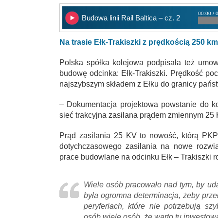
00:00 / 
Budowa linii Rail Baltica – cz. 2
Na trasie Ełk-Trakiszki z prędkością 250 km
Polska spółka kolejowa podpisała też umo
budowę odcinka: Ełk-Trakiszki. Prędkość p
najszybszym składem z Ełku do granicy państ
– Dokumentacja projektowa powstanie do k
sieć trakcyjna zasilana prądem zmiennym 25 
Prąd zasilania 25 KV to nowość, którą PKP
dotychczasowego zasilania na nowe rozwi
prace budowlane na odcinku Ełk – Trakiszki ro
Wiele osób pracowało nad tym, by uda
była ogromna determinacja, żeby prze
peryferiach, które nie potrzebują sz
osób wiele osób, że warto tu inwestow