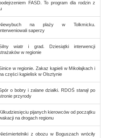
podejrzeniem FASD. To program dla rodzin z
u
Niewybuch na plaży w Tolkmicku.
Interweniowali saperzy
Silny wiatr i grad. Dziesiątki interwencji
strażaków w regionie
Sinice w regionie. Zakaz kąpieli w Mikołajkach i
na części kąpielisk w Olsztynie
Spór o bobry i zalane działki. RDOŚ stanął po
stronie przyrody
Kilkudziesięciu pijanych kierowców od początku
wakacji na drogach regionu
Nieśmiertelniki z obozu w Boguszach wróciły