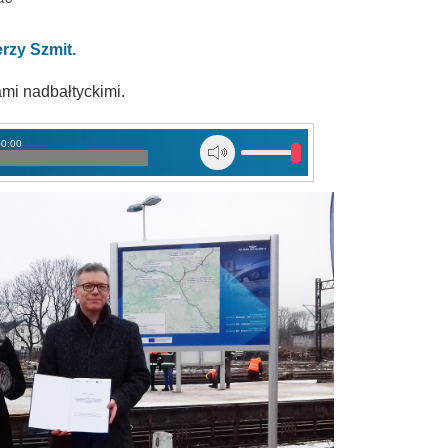
erzy Szmit.
ami nadbałtyckimi.
00:00