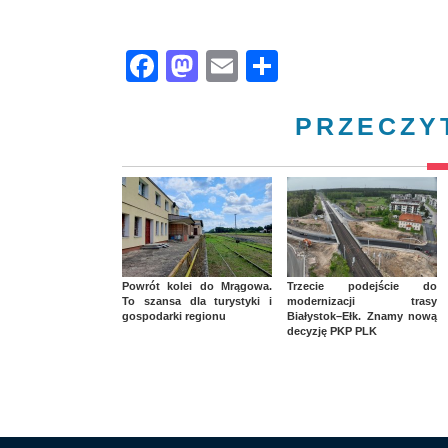
Facebook
Mastodon
Email
Share
PRZECZY
Powrót kolei do Mrągowa.
Trzecie podejście do
To szansa dla turystyki i
modernizacji trasy
gospodarki regionu
Białystok–Ełk. Znamy nową
decyzję PKP PLK