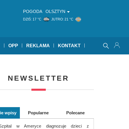
POGODA
OLSZTYN
DZIŚ:
17 °C
JUTRO:
21 °C
Y
OPP
REKLAMA
KONTAKT
NEWSLETTER
ie wpisy
Popularne
Polecane
Szpital w Ameryce diagnozuje dzieci z