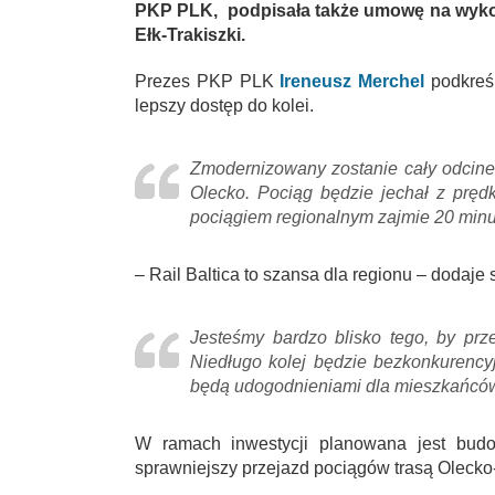
PKP PLK, podpisała także umowę na wykon
Ełk-Trakiszki.
Prezes PKP PLK
Ireneusz Merchel
podkreś
lepszy dostęp do kolei.
Zmodernizowany zostanie cały odcinek
Olecko. Pociąg będzie jechał z pręd
pociągiem regionalnym zajmie 20 minu
– Rail Baltica to szansa dla regionu – dodaje 
Jesteśmy bardzo blisko tego, by prz
Niedługo kolej będzie bezkonkurencyj
będą udogodnieniami dla mieszkańców
W ramach inwestycji planowana jest budow
sprawniejszy przejazd pociągów trasą Olecko