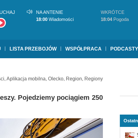
UCHAJ
NA ANTENIE
WKRÓTCE
18:00
Wiadomości
18:04
Pogoda
U
LISTA PRZEBOJÓW
WSPÓŁPRACA
PODCAST
ci
,
Aplikacja mobilna
,
Olecko
,
Region
,
Regiony
pieszy. Pojedziemy pociągiem 250
Ostatn