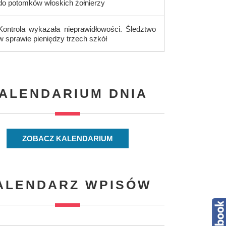
do potomków włoskich żołnierzy
Kontrola wykazała nieprawidłowości. Śledztwo
w sprawie pieniędzy trzech szkół
ALENDARIUM DNIA
ZOBACZ KALENDARIUM
ALENDARZ WPISÓW