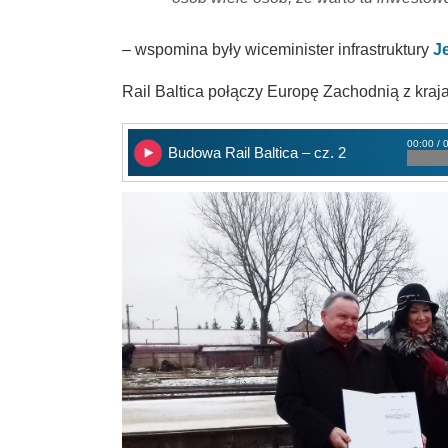
– wspomina były wiceminister infrastruktury
J
Rail Baltica połączy Europę Zachodnią z kraj
00:00 / 
Budowa Rail Baltica – cz. 2