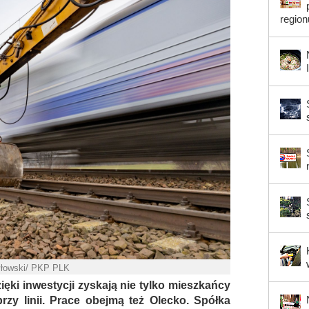
region
yłowski/ PKP PLK
zięki inwestycji zyskają nie tylko mieszkańcy
zy linii. Prace obejmą też Olecko. Spółka