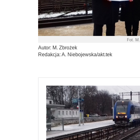
Fot. M
Autor: M. Zbrożek
Redakcja: A. Niebojewska/akt.tek