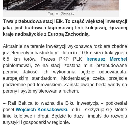
Fot. M. Zbrożek
Trwa przebudowa stacji Ełk. To część większej inwestycji
jaką jest budowa ekspresowej linii kolejowej, łączącej
kraje nadbałtyckie z Europą Zachodnią.
Aktualnie na terenie inwestycji wykonawca rozbiera zbędne
już elementy infrastruktury – to m.in. 10 km sieci trakcyjnej i
6,5 km torów. Prezes PKP PLK
Ireneusz
Merchel
poinformował, że na stacji zostaną m.in. przebudowane
perony. Jakość ich wykonania będzie odpowiadała
europejskim standardom. Modernizację czeka przejście
podziemne pod torowiskiem. Zainstalowane będą windy na
perony i systemy sterowania ruchem.
– Rail Baltica to ważna dla Ełku inwestycja – podkreślał
poseł
Wojciech Kossakowski
. To tu – skrzyżują się istotne
linie kolejowe i drogi. Będzie to duży impuls do rozwoju
turystyki i gospodarki w regionie.