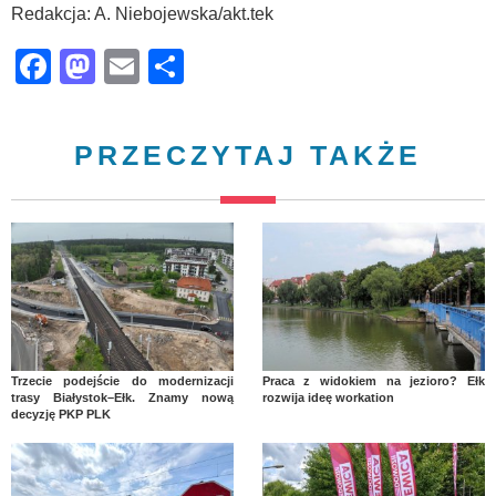
Redakcja: A. Niebojewska/akt.tek
Facebook
Mastodon
Email
Share
PRZECZYTAJ TAKŻE
Trzecie podejście do modernizacji
Praca z widokiem na jezioro? Ełk
trasy Białystok–Ełk. Znamy nową
rozwija ideę workation
decyzję PKP PLK