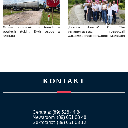
Groźne zdarzenie na torach w
„Lewica dowozi”. Od Ełku
powiecie ełckim. Dwie osoby w
parlamentarzyści rozpoczęli
szpitalu
wakacyjną trasę po Warmii i Mazurach
KONTAKT
Centrala: (89) 526 44 34
Newsroom: (89) 651 08 48
Sekretariat: (89) 651 08 12