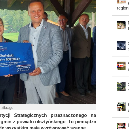
region
. Skrago
ycji Strategicznych przeznaczonego na
 gmin z powiatu olsztyńskiego. To pieniądze
rzede wszystkim mają wyrównywać szanse.