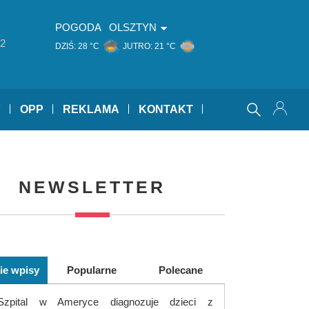
POGODA
OLSZTYN
2
DZIŚ:
28 °C
JUTRO:
21 °C
Y
OPP
REKLAMA
KONTAKT
NEWSLETTER
ie wpisy
Popularne
Polecane
Szpital w Ameryce diagnozuje dzieci z