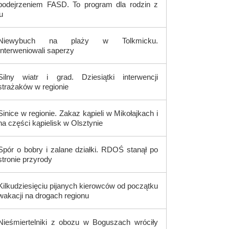
podejrzeniem FASD. To program dla rodzin z
u
Niewybuch na plaży w Tolkmicku.
Interweniowali saperzy
Silny wiatr i grad. Dziesiątki interwencji
strażaków w regionie
Sinice w regionie. Zakaz kąpieli w Mikołajkach i
na części kąpielisk w Olsztynie
Spór o bobry i zalane działki. RDOŚ stanął po
stronie przyrody
Kilkudziesięciu pijanych kierowców od początku
wakacji na drogach regionu
Nieśmiertelniki z obozu w Boguszach wróciły