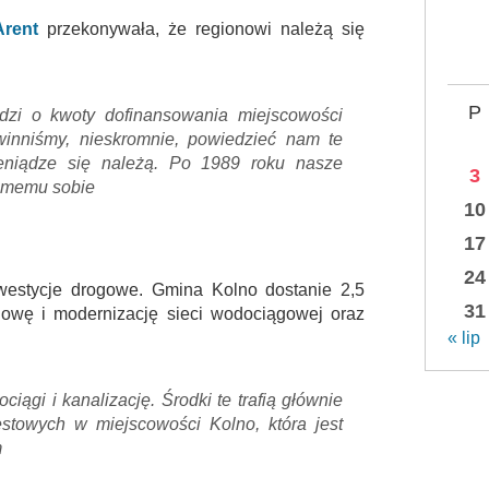
Arent
przekonywała, że regionowi należą się
P
odzi o kwoty dofinansowania miejscowości
inniśmy, nieskromnie, powiedzieć nam te
ieniądze się należą. Po 1989 roku nasze
3
amemu sobie
10
17
24
nwestycje drogowe. Gmina Kolno dostanie 2,5
31
udowę i modernizację sieci wodociągowej oraz
« lip
iągi i kanalizację. Środki te trafią głównie
stowych w miejscowości Kolno, która jest
m