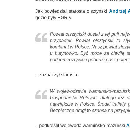
Jak powiedział starosta olsztyński
Andrzej 
gdzie były PGR-y.
Powiat olsztyński dostał z tej puli najw
przypadek. Powiat olsztyński to s
kombinat w Polsce. Nasz powiat złoży
u Łutynówko. Być może za chwilę s
parkiem rozrywki i pobudzi nasz poten
– zaznaczył starosta.
W województwie warmińsko-mazursk
Gospodarstw Rolnych, dlatego też dof
największe w Polsce. Środki trafiały 
Bezpieczne drogi to szansa na przysp
– podkreślił wojewoda warmińsko-mazurski
A