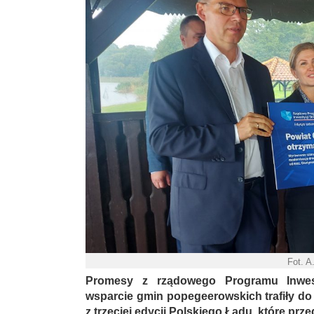
Fot. A
Promesy z rządowego Programu Inwest
wsparcie gmin popegeerowskich trafiły do
z trzeciej edycji Polskiego Ładu, które p