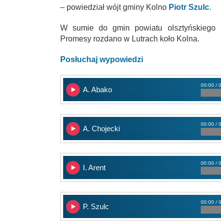
– powiedział wójt gminy Kolno
Piotr Szulc
.
W sumie do gmin powiatu olsztyńskiego p
Promesy rozdano w Lutrach koło Kolna.
Posłuchaj wypowiedzi
00:00 / 
A. Abako
00:00 / 
A. Chojecki
00:00 / 
I. Arent
00:00 / 
P. Szulc