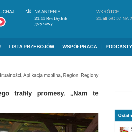
UCHAJ
NA ANTENIE
WKRÓTCE
21:11
Bezbłędnik
21:59
GODZINA 2
językowy
U
LISTA PRZEBOJÓW
WSPÓŁPRACA
PODCAST
ktualności
,
Aplikacja mobilna
,
Region
,
Regiony
ego trafiły promesy. „Nam te
Ostatn