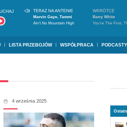
TERAZ NA ANTENIE
WKRÓTCE
UCHAJ
Marvin Gaye, Tammi
Barry White
Terrell
Ain't No Mountain High
You're The First, T
Enough
My Everything
U
LISTA PRZEBOJÓW
WSPÓŁPRACA
PODCAST
4 września 2025
Ostatn