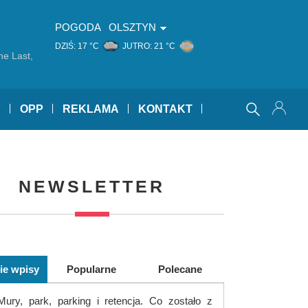
POGODA
OLSZTYN
DZIŚ:
17 °C
JUTRO:
21 °C
he Last,
Y
OPP
REKLAMA
KONTAKT
NEWSLETTER
ie wpisy
Popularne
Polecane
Mury, park, parking i retencja. Co zostało z