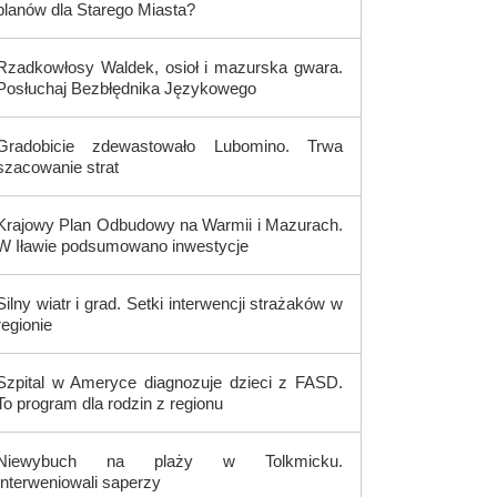
planów dla Starego Miasta?
Rzadkowłosy Waldek, osioł i mazurska gwara.
Posłuchaj Bezbłędnika Językowego
Gradobicie zdewastowało Lubomino. Trwa
szacowanie strat
Krajowy Plan Odbudowy na Warmii i Mazurach.
W Iławie podsumowano inwestycje
Silny wiatr i grad. Setki interwencji strażaków w
regionie
Szpital w Ameryce diagnozuje dzieci z FASD.
To program dla rodzin z regionu
Niewybuch na plaży w Tolkmicku.
Interweniowali saperzy