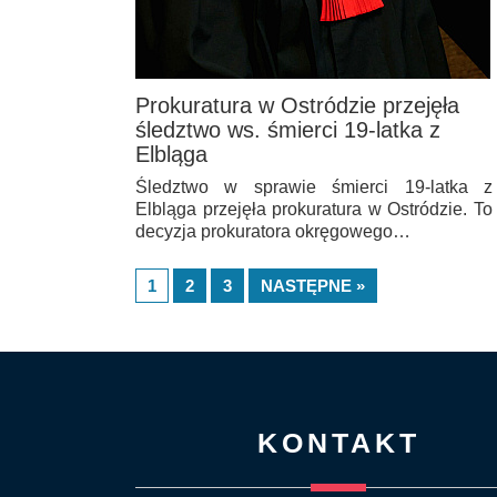
Prokuratura w Ostródzie przejęła
śledztwo ws. śmierci 19-latka z
Elbląga
Śledztwo w sprawie śmierci 19-latka z
Elbląga przejęła prokuratura w Ostródzie. To
decyzja prokuratora okręgowego…
1
2
3
NASTĘPNE »
KONTAKT