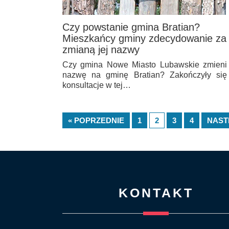
Czy powstanie gmina Bratian?
Mieszkańcy gminy zdecydowanie za
zmianą jej nazwy
Czy gmina Nowe Miasto Lubawskie zmieni
nazwę na gminę Bratian? Zakończyły się
konsultacje w tej…
« POPRZEDNIE
1
2
3
4
NAST
KONTAKT