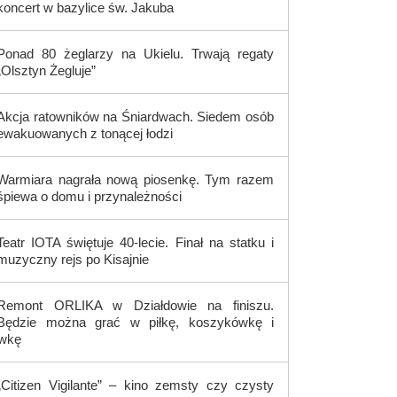
koncert w bazylice św. Jakuba
Ponad 80 żeglarzy na Ukielu. Trwają regaty
„Olsztyn Żegluje”
Akcja ratowników na Śniardwach. Siedem osób
ewakuowanych z tonącej łodzi
Warmiara nagrała nową piosenkę. Tym razem
śpiewa o domu i przynależności
Teatr IOTA świętuje 40-lecie. Finał na statku i
muzyczny rejs po Kisajnie
Remont ORLIKA w Działdowie na finiszu.
Będzie można grać w piłkę, koszykówkę i
ówkę
„Citizen Vigilante” – kino zemsty czy czysty