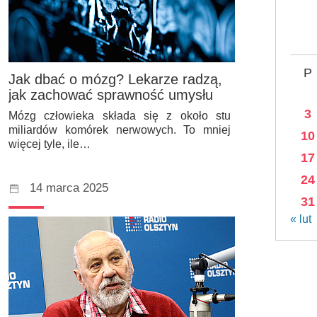
P
Jak dbać o mózg? Lekarze radzą,
jak zachować sprawność umysłu
3
Mózg człowieka składa się z około stu
miliardów komórek nerwowych. To mniej
10
więcej tyle, ile…
17
24
14 marca 2025
31
« lut