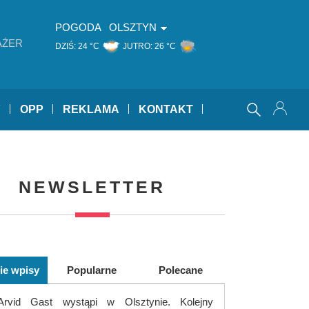
POGODA
OLSZTYN
AŻER
DZIŚ:
24 °C
JUTRO:
26 °C
Y
OPP
REKLAMA
KONTAKT
NEWSLETTER
ie wpisy
Popularne
Polecane
Arvid Gast wystąpi w Olsztynie. Kolejny