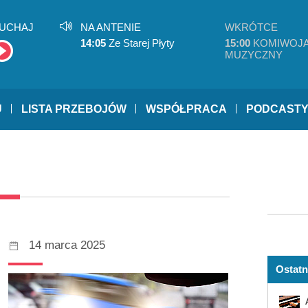
UCHAJ
NA ANTENIE
WKRÓTCE
14:05
Ze Starej Płyty
15:00
KOMIWOJ
MUZYCZNY
U
LISTA PRZEBOJÓW
WSPÓŁPRACA
PODCAST
14 marca 2025
Ostatn