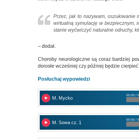
Przez, jak to nazywam, oszukiwanie 
wirtualną symulację w bezpiecznym, i
stanie wyćwiczyć naturalne odruchy, k
– dodał.
Choroby neurologiczne są coraz bardziej p
dorosłe wcześniej czy później będzie cierpieć
Posłuchaj wypowiedzi
00:00 / 
M. Mycko
00:00 / 
M. Sowa cz. 1