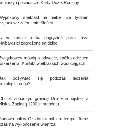
seniorzy i posiadacze Karty Dużej Rodziny
Wyjątkowy spektakl na niebie. Za tydzień
częściowe zaćmienie Słońca
Latem rośnie liczba pogryzień przez psy.
Najbardziej zagrożone są dzieci
Związkowcy mówią o odwecie, spółka odrzuca
oskarżenia. Konflikt w elbląskich wodociągach
Jak odżywiać się podczas leczenia
onkologicznego?
Chcieli zobaczyć granicę Unii Europejskiej z
bliska. Zapłacą 1200 zł mandatu
Budowa hali w Olsztynku nabiera tempa. Teraz
czas na wykończenie wnętrza