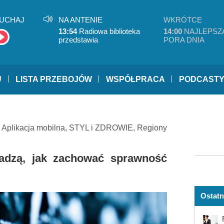
UCHAJ
NA ANTENIE
WKRÓTCE
13:54
Radiowa biblioteka
14:00
NAJLEPSZ
przedstawia
PORA DNIA
U
LISTA PRZEBOJÓW
WSPÓŁPRACA
PODCAST
,
Aplikacja mobilna
,
STYL i ZDROWIE
,
Regiony
adzą, jak zachować sprawność
Ostatn