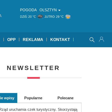
POGODA
OLSZTYN
A
DZIŚ:
20 °C
JUTRO:
29 °C
Y
OPP
REKLAMA
KONTAKT
NEWSLETTER
ie wpisy
Popularne
Polecane
Rząd uruchamia czek turystyczny. Skorzystają