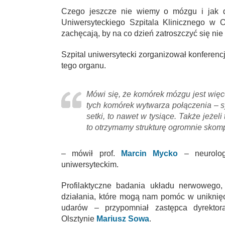
Czego jeszcze nie wiemy o mózgu i jak 
Uniwersyteckiego Szpitala Klinicznego w 
zachęcają, by na co dzień zatroszczyć się nie 
Szpital uniwersytecki zorganizował konferencj
tego organu.
Mówi się, że komórek mózgu jest więc
tych komórek wytwarza połączenia – sy
setki, to nawet w tysiące. Także jeżel
to otrzymamy strukturę ogromnie skom
– mówił prof.
Marcin Mycko
– neurolog 
uniwersyteckim.
Profilaktyczne badania układu nerwowego,
działania, które mogą nam pomóc w uniknię
udarów – przypomniał zastępca dyrektora
Olsztynie
Mariusz Sowa
.