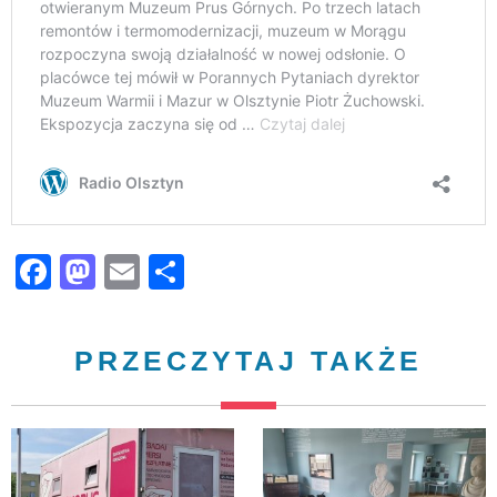
Facebook
Mastodon
Email
Share
PRZECZYTAJ TAKŻE