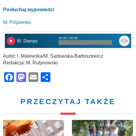
Posłuchaj wypowiedzi
M. Pilipienko
00:00 / 00:00
M. Dampc
Autor: I. Malewska/M. Sadowska-Bartoszewicz
Redakcja: M. Rutynowski
Facebook
Mastodon
Email
Share
PRZECZYTAJ TAKŻE