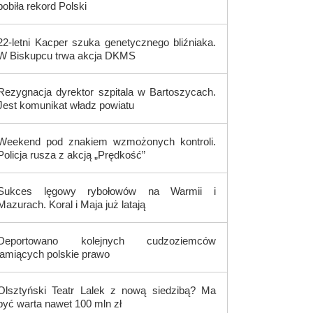
pobiła rekord Polski
22-letni Kacper szuka genetycznego bliźniaka.
W Biskupcu trwa akcja DKMS
Rezygnacja dyrektor szpitala w Bartoszycach.
Jest komunikat władz powiatu
Weekend pod znakiem wzmożonych kontroli.
Policja rusza z akcją „Prędkość”
Sukces lęgowy rybołowów na Warmii i
Mazurach. Koral i Maja już latają
Deportowano kolejnych cudzoziemców
łamiących polskie prawo
Olsztyński Teatr Lalek z nową siedzibą? Ma
być warta nawet 100 mln zł