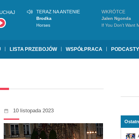
TERAZ NA ANTENIE
WKRÓTCE
UCHAJ
Brodka
Jalen Ngonda
Horses
If You Don't Want 
U
LISTA PRZEBOJÓW
WSPÓŁPRACA
PODCAST
10 listopada 2023
Ostatn