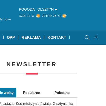
POGODA
OLSZTYN
DZIŚ:
21 °C
JUTRO:
25 °C
My Love
Y
OPP
REKLAMA
KONTAKT
NEWSLETTER
ie wpisy
Popularne
Polecane
Anastazja Kuś mistrzynią świata. Olsztynianka