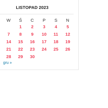
LISTOPAD 2023
W
Ś
C
P
S
N
1
2
3
4
5
7
8
9
10
11
12
14
15
16
17
18
19
21
22
23
24
25
26
28
29
30
ź
gru »