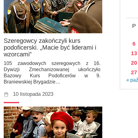
P
Szeregowcy zakończyli kurs
6
podoficerski. „Macie być liderami i
13
wzorcami”
20
105 zawodowych szeregowych z 16.
Dywizji Zmechanizowanej ukończyło
27
Bazowy Kurs Podoficerów w 9.
« pa
Braniewskiej Brygadzie…
10 listopada 2023