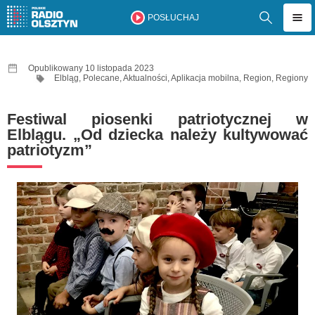
POSŁUCHAJ
Opublikowany 10 listopada 2023
Elbląg
,
Polecane
,
Aktualności
,
Aplikacja mobilna
,
Region
,
Regiony
Festiwal piosenki patriotycznej w
Elblągu. „Od dziecka należy kultywować
patriotyzm”