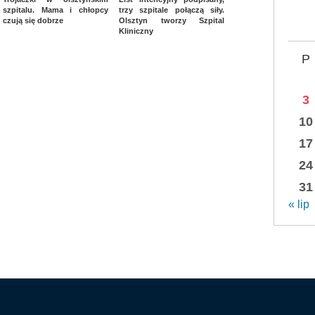
szpitalu. Mama i chłopcy
trzy szpitale połączą siły.
czują się dobrze
Olsztyn tworzy Szpital
Kliniczny
P
3
10
17
24
31
« lip