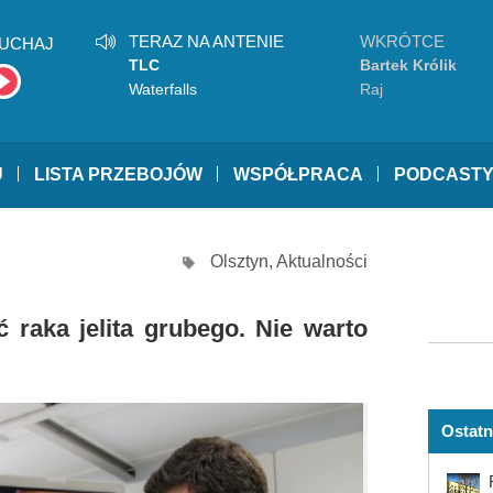
TERAZ NA ANTENIE
WKRÓTCE
UCHAJ
TLC
Bartek Królik
Waterfalls
Raj
U
LISTA PRZEBOJÓW
WSPÓŁPRACA
PODCAST
Olsztyn
,
Aktualności
raka jelita grubego. Nie warto
Ostatn