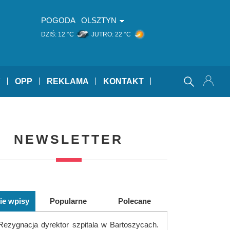
POGODA
OLSZTYN
DZIŚ:
12 °C
JUTRO:
22 °C
Y
OPP
REKLAMA
KONTAKT
NEWSLETTER
ie wpisy
Popularne
Polecane
Rezygnacja dyrektor szpitala w Bartoszycach.