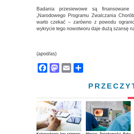
Badania przesiewowe są finansowane p
„Narodowego Programu Zwalczania Chorób
warto czekać – zarówno z powodu ogranicz
wykrycie tego nowotworu daje dużą szansę na
(apod/as)
Facebook
Mastodon
Email
Share
PRZECZY
Kolonoskopia bez tajemnic.
Miesiąc Świadomości Raka