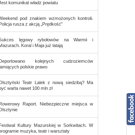
Jest komunikat władz powiatu
Weekend pod znakiem wzmożonych kontroli.
Policja rusza z akcją „Prędkość”
Sukces lęgowy rybołowów na Warmii i
Mazurach. Koral i Maja już latają
Deportowano kolejnych cudzoziemców
łamiących polskie prawo
Olsztyński Teatr Lalek z nową siedzibą? Ma
być warta nawet 100 mln zł
Rowerowy Raport. Niebezpieczne miejsca w
Olsztynie
Festiwal Kultury Mazurskiej w Sorkwitach. W
programie muzyka, teatr i warsztaty