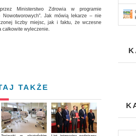
rzez Ministerstwo Zdrowia w programie
 Nowotworowych”. Jak mówią lekarze – nie
onej liczby miejsc, jak i faktu, że wczesne
 całkowite wyleczenie.
K
TAJ TAKŻE
K
Trojaczki w olsztyńskim
List intencyjny podpisany,