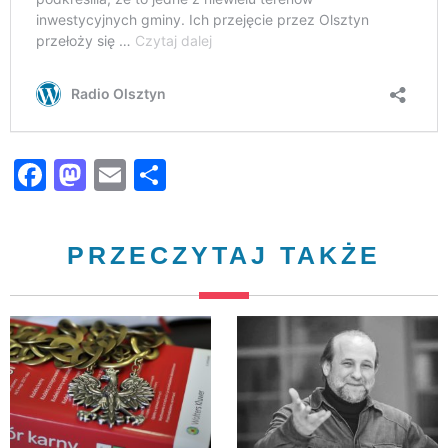
Facebook
Mastodon
Email
Share
PRZECZYTAJ TAKŻE