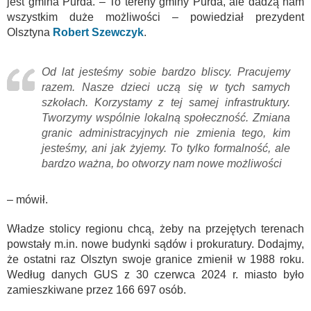
jest gmina Purda. – To tereny gminy Purda, ale dadzą nam
wszystkim duże możliwości – powiedział prezydent
Olsztyna
Robert Szewczyk
.
Od lat jesteśmy sobie bardzo bliscy. Pracujemy
razem. Nasze dzieci uczą się w tych samych
szkołach. Korzystamy z tej samej infrastruktury.
Tworzymy wspólnie lokalną społeczność. Zmiana
granic administracyjnych nie zmienia tego, kim
jesteśmy, ani jak żyjemy. To tylko formalność, ale
bardzo ważna, bo otworzy nam nowe możliwości
– mówił.
Władze stolicy regionu chcą, żeby na przejętych terenach
powstały m.in. nowe budynki sądów i prokuratury. Dodajmy,
że ostatni raz Olsztyn swoje granice zmienił w 1988 roku.
Według danych GUS z 30 czerwca 2024 r. miasto było
zamieszkiwane przez 166 697 osób.