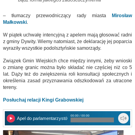
– tłumaczy przewodniczący rady miasta
Mirosław
Małkowski
.
W piątek uchwałę intencyjną z apelem mają głosować radni
z gminy Dywity. Wiemy natomiast, że deklarację jej poparcia
wyraziły wszystkie podolsztyńskie samorządy.
Związek Gmin Wiejskich chce między innymi, żeby wnioski
o zmianę granic można było składać nie częściej niż co 5
lat. Dąży też do zwiększenia roli konsultacji społecznych i
określenia zasad przyznawania odszkodowań za utracone
tereny.
Posłuchaj relacji Kingi Grabowskiej
00:00 / 00:00
Apel do parlamentarzystów