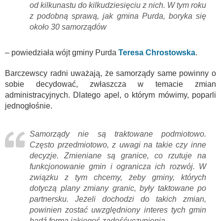
od kilkunastu do kilkudziesięciu z nich. W tym roku
z podobną sprawą, jak gmina Purda, boryka się
około 30 samorządów
– powiedziała wójt gminy Purda
Teresa Chrostowska
.
Barczewscy radni uważają, że samorządy same powinny o
sobie decydować, zwłaszcza w temacie zmian
administracyjnych. Dlatego apel, o którym mówimy, poparli
jednogłośnie.
Samorządy nie są traktowane podmiotowo.
Często przedmiotowo, z uwagi na takie czy inne
decyzje. Zmieniane są granice, co rzutuje na
funkcjonowanie gmin i ogranicza ich rozwój. W
związku z tym chcemy, żeby gminy, których
dotyczą plany zmiany granic, były taktowane po
partnersku. Jeżeli dochodzi do takich zmian,
powinien zostać uwzględniony interes tych gmin
bądź forma jakiegoś zadośćuczynienia