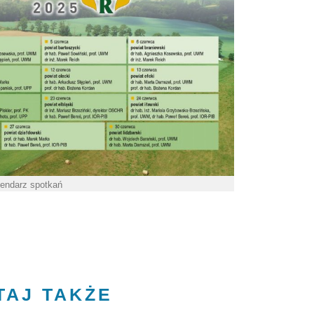
lendarz spotkań
TAJ TAKŻE