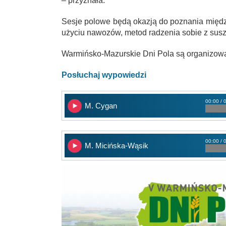
– przyznała.
Sesje polowe będą okazją do poznania międ
użyciu nawozów, metod radzenia sobie z susz
Warmińsko-Mazurskie Dni Pola są organizowan
Posłuchaj wypowiedzi
00:00 / 
M. Cygan
00:00 / 
M. Micińska-Wąsik