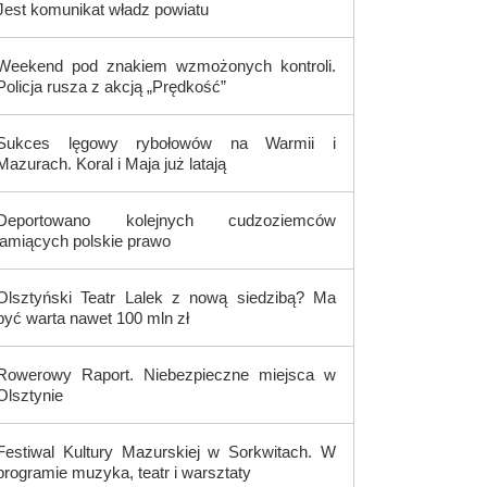
Jest komunikat władz powiatu
Weekend pod znakiem wzmożonych kontroli.
Policja rusza z akcją „Prędkość”
Sukces lęgowy rybołowów na Warmii i
Mazurach. Koral i Maja już latają
Deportowano kolejnych cudzoziemców
łamiących polskie prawo
Olsztyński Teatr Lalek z nową siedzibą? Ma
być warta nawet 100 mln zł
Rowerowy Raport. Niebezpieczne miejsca w
Olsztynie
Festiwal Kultury Mazurskiej w Sorkwitach. W
programie muzyka, teatr i warsztaty