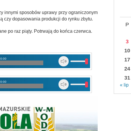
zy innymi sposobów uprawy przy ograniczonym
ą czy dopasowania produkcji do rynku zbytu.
P
e po raz piąty. Potrwają do końca czerwca.
3
10
17
00:00
24
31
00:00
« lip