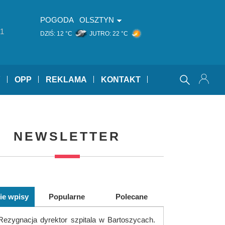
POGODA
OLSZTYN
1
DZIŚ:
12 °C
JUTRO:
22 °C
Y
OPP
REKLAMA
KONTAKT
NEWSLETTER
ie wpisy
Popularne
Polecane
Rezygnacja dyrektor szpitala w Bartoszycach.