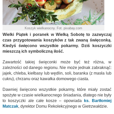
Koszyk wielkanocny. Fot. pixabay.com
Wielki Piątek i poranek w Wielką Sobotę to zazwyczaj
czas przygotowania koszyków z tak zwaną święconką.
Kiedyś święcono wszystkie pokarmy. Dziś koszyczki
mieszczą ich symboliczną ilość.
Zawartość takiej święconki może być też różna, w
zależności od danego regionu. Nie może jednak zabraknąć:
jajek, chleba, kiełbasy lub wędlin, soli, baranka (z masła lub
cukru), chrzanu oraz kawałka domowego ciasta.
Dawniej święcono wszystkie pokarmy, które miały zostać
spożyte w czasie wielkanocnego śniadania, dlatego nie były
to koszyczki ale całe kosze – opowiada
ks. Bartłomiej
Matczak
, dyrektor Domu Rekolekcyjnego w Gietrzwałdzie.