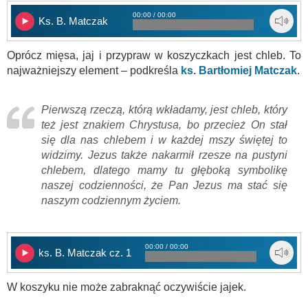
00:00 / 00:00
Ks. B. Matczak
Oprócz mięsa, jaj i przypraw w koszyczkach jest chleb. To
najważniejszy element – podkreśla
ks. Bartłomiej Matczak
.
Pierwszą rzeczą, którą wkładamy, jest chleb, który
też jest znakiem Chrystusa, bo przecież On stał
się dla nas chlebem i w każdej mszy świętej to
widzimy. Jezus także nakarmił rzesze na pustyni
chlebem, dlatego mamy tu głęboką symbolikę
naszej codzienności, że Pan Jezus ma stać się
naszym codziennym życiem.
00:00 / 00:00
ks. B. Matczak cz. 1
W koszyku nie może zabraknąć oczywiście jajek.