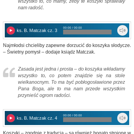
wszystko to, co mamy, żeby te koszyki sprawiały
nam radość.
00:00 / 00:00
ks. B. Matczak cz. 3
Najmłodsi chcieliby zapewne dorzucić do koszyka słodycze.
– Świetny pomysł – dodaje ksiądz Matczak.
Zasada jest jedna i prosta – do koszyka wkładamy
wszystko to, co potem znajdzie się na stole
wielkanocnym. To ma być pobłogosławione przez
Pana Boga, ale to ma nam przede wszystkim
przynieść ogrom radości.
00:00 / 00:00
ks. B. Matczak cz. 4
Koszyki – zgodnie z tradycją – są również bogato strojone w