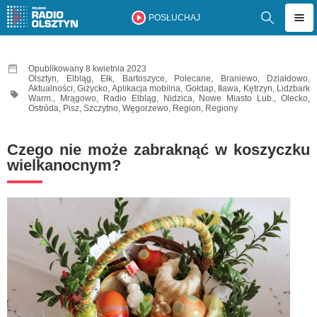
POSŁUCHAJ
Opublikowany 8 kwietnia 2023
Olsztyn
,
Elbląg
,
Ełk
,
Bartoszyce
,
Polecane
,
Braniewo
,
Działdowo
,
Aktualności
,
Giżycko
,
Aplikacja mobilna
,
Gołdap
,
Iława
,
Kętrzyn
,
Lidzbark
Warm.
,
Mrągowo
,
Radio Elbląg
,
Nidzica
,
Nowe Miasto Lub.
,
Olecko
,
Ostróda
,
Pisz
,
Szczytno
,
Węgorzewo
,
Region
,
Regiony
Czego nie może zabraknąć w koszyczku
wielkanocnym?