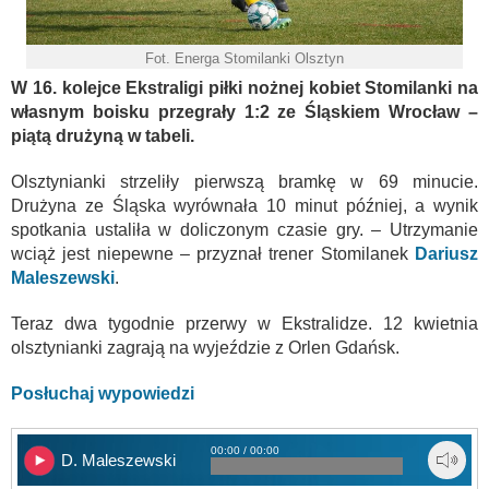
Fot. Energa Stomilanki Olsztyn
W 16. kolejce Ekstraligi piłki nożnej kobiet Stomilanki na
własnym boisku przegrały 1:2 ze Śląskiem Wrocław –
piątą drużyną w tabeli.
Olsztynianki strzeliły pierwszą bramkę w 69 minucie.
Drużyna ze Śląska wyrównała 10 minut później, a wynik
spotkania ustaliła w doliczonym czasie gry. – Utrzymanie
wciąż jest niepewne – przyznał trener Stomilanek
Dariusz
Maleszewski
.
Teraz dwa tygodnie przerwy w Ekstralidze. 12 kwietnia
olsztynianki zagrają na wyjeździe z Orlen Gdańsk.
Posłuchaj wypowiedzi
00:00 / 00:00
D. Maleszewski